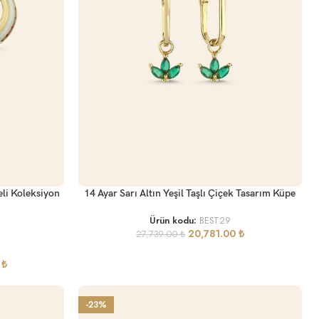
SEPETE EKLE
eli Koleksiyon
14 Ayar Sarı Altın Yeşil Taşlı Çiçek Tasarım Küpe
Ürün kodu:
BEST29
20,781.00
₺
27,739.00
₺
0
₺
-23%