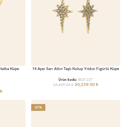
SEPETE EKLE
 Halka Küpe
14 Ayar Sarı Altın Taşlı Kutup Yıldızı Figürlü Küpe
Ürün kodu:
BEST227
20,239.00
₺
25,659.00
₺
₺
-21%