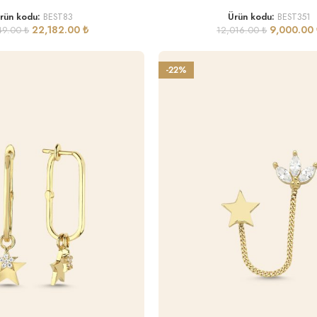
rün kodu:
BEST83
Ürün kodu:
BEST351
22,182.00
₺
9,000.00
49.00
₺
12,016.00
₺
-22%