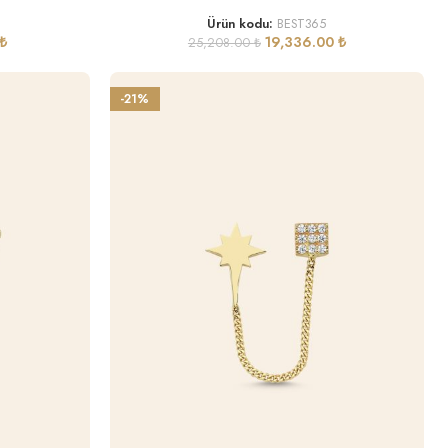
Ürün kodu:
BEST365
₺
19,336.00
₺
25,208.00
₺
-21%