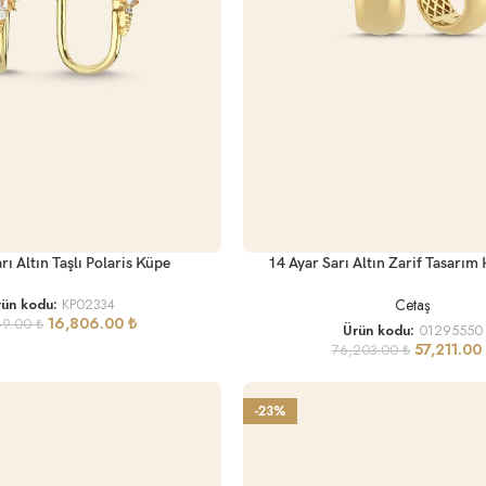
SEPETE EKLE
rı Altın Taşlı Polaris Küpe
14 Ayar Sarı Altın Zarif Tasarım
Cetaş
rün kodu:
KP02334
16,806.00
₺
49.00
₺
Ürün kodu:
01295550
57,211.00
76,203.00
₺
-23%