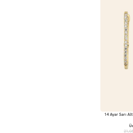
SEPETE EKLE
14 Ayar Sarı Al
Ü
21,0