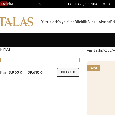
İM
✨
İLK SİPARİŞ SONRASI 1000 TL İNDİR
Yüzükler
Kolye
Küpe
Bileklik
Bilezik
Alyans
Er
FIYAT
Ana Sayfa
Küpe
A
-26%
Fiyat:
3,900 ₺
—
59,610 ₺
FILTRELE