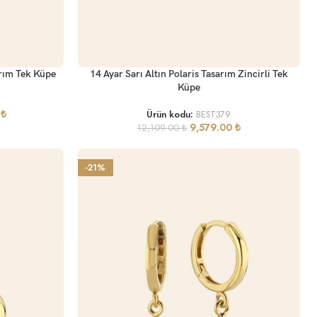
SEPETE EKLE
arım Tek Küpe
14 Ayar Sarı Altın Polaris Tasarım Zincirli Tek
Küpe
0
₺
Ürün kodu:
BEST379
9,579.00
₺
12,109.00
₺
-21%