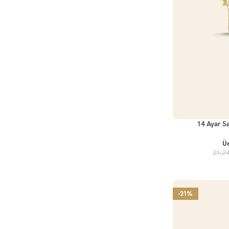
SEPETE EKLE
14 Ayar Sa
Ü
21,2
-21%