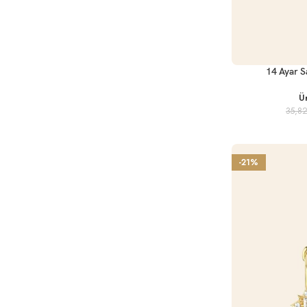
SEPETE EKLE
14 Ayar Sa
Ü
35,8
-21%