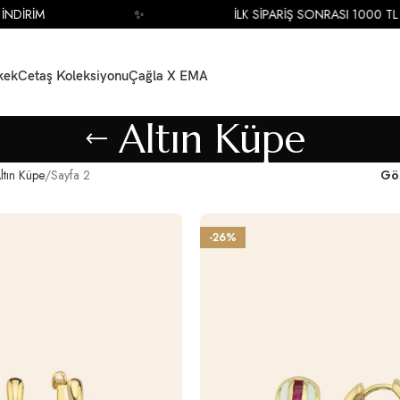
İM
✨
İLK SİPARİŞ SONRASI 1000 TL İNDİR
kek
Cetaş Koleksiyonu
Çağla X EMA
Altın Küpe
ltın Küpe
Sayfa 2
Gö
-26%