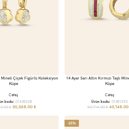
SEPETE EKLE
n Mineli Çiçek Figürlü Koleksiyon
14 Ayar Sarı Altın Kırmızı Taşlı Min
Küpe
Küpe
Cetaş
Cetaş
ün kodu:
01438208
Ürün kodu:
01381292
50,568.00
₺
45,148.0
43.00
₺
60,714.00
₺
-25%