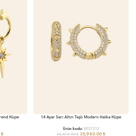
SEPETE EKLE
 Trend Küpe
14 Ayar Sarı Altın Taşlı Modern Halka Küpe
Ürün kodu:
BEST212
0
₺
35,960.00
₺
45,474.00
₺