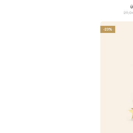
Ü
29,0
-23%