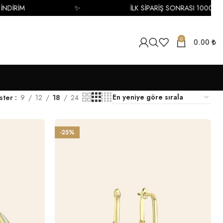
İM
✨
İLK SİPARİŞ SONRASI 1000 TL İNDİR
0
0.00
₺
ster
9
12
18
24
-25%