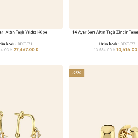
SEPETE EKLE
rı Altın Taşlı Yıldız Küpe
14 Ayar Sarı Altın Taçlı Zincir Tas
rün kodu:
BEST371
Ürün kodu:
BEST377
27,467.00
₺
10,616.0
24.00
₺
13,554.00
₺
-25%