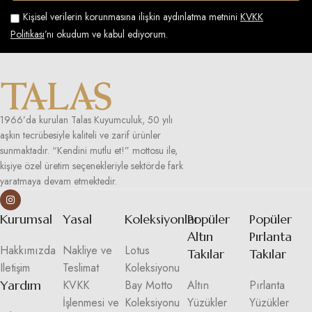
Kişisel verilerin korunmasına ilişkin aydınlatma metnini
KVKK
Politikası
’nı okudum ve kabul ediyorum.
1966’da kurulan Talas Kuyumculuk, 50 yılı
aşkın tecrübesiyle kaliteli ve zarif ürünler
sunmaktadır. “Kendini mutlu et!” mottosu ile,
kişiye özel üretim seçenekleriyle sektörde fark
yaratmaya devam etmektedir.
Kurumsal
Yasal
Koleksiyonlar
Popüler
Popüler
Altın
Pırlanta
Hakkımızda
Nakliye ve
Lotus
Takılar
Takılar
Iletişim
Teslimat
Koleksiyonu
Yardım
KVKK
Bay Motto
Altın
Pırlanta
İşlenmesi ve
Koleksiyonu
Yüzükler
Yüzükler