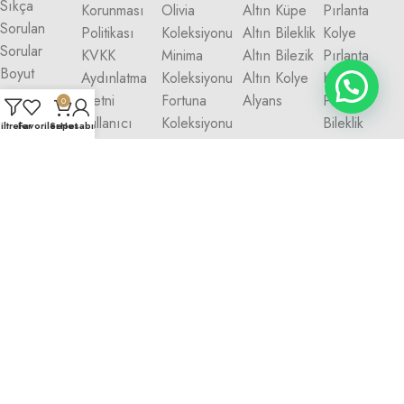
Sıkça
Korunması
Olivia
Altın Küpe
Pırlanta
Sorulan
Politikası
Koleksiyonu
Altın Bileklik
Kolye
Sorular
KVKK
Minima
Altın Bilezik
Pırlanta
Boyut
Aydınlatma
Koleksiyonu
Altın Kolye
Küpe
Kılavuzu
Metni
Fortuna
Alyans
Pırlanta
0
Kullanıcı
Koleksiyonu
Bileklik
iltreler
Favoriler
Sepet
Hesabım
Sözleşmesi
Eterna
Pırlanta
Çerez
Koleksiyonu
Bilezik
Politikası
Petite Gold
Gizlilik
Koleksiyonu
Politikası
İade ve
Değişim
Politikası
Talas Kuyumculuk 2025.
Tüm Hakkı Saklıdır.