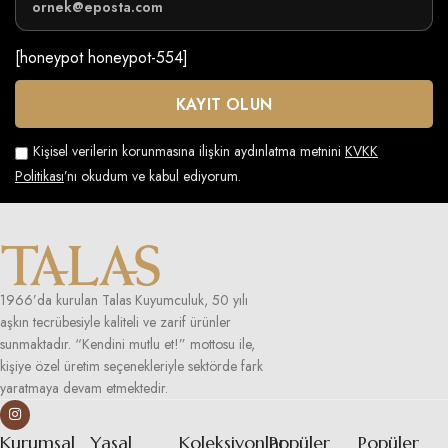
[honeypot honeypot-554]
Kişisel verilerin korunmasına ilişkin aydınlatma metnini
KVKK
Politikası
’nı okudum ve kabul ediyorum.
1966’da kurulan Talas Kuyumculuk, 50 yılı
aşkın tecrübesiyle kaliteli ve zarif ürünler
sunmaktadır. “Kendini mutlu et!” mottosu ile,
kişiye özel üretim seçenekleriyle sektörde fark
yaratmaya devam etmektedir.
Kurumsal
Yasal
Koleksiyonlar
Popüler
Popüler