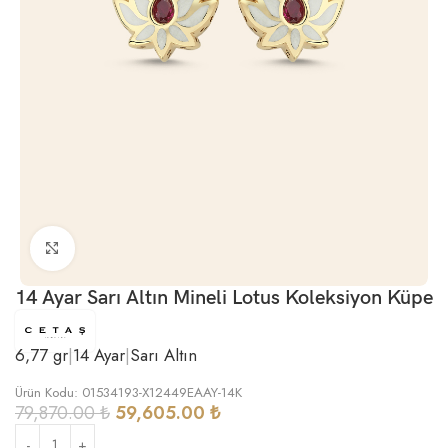
Büyütmek için tıklayın
14 Ayar Sarı Altın Mineli Lotus Koleksiyon Küpe
6,77 gr
|
14 Ayar
|
Sarı Altın
Ürün Kodu: 01534193-X12449EAAY-14K
79,870.00
₺
59,605.00
₺