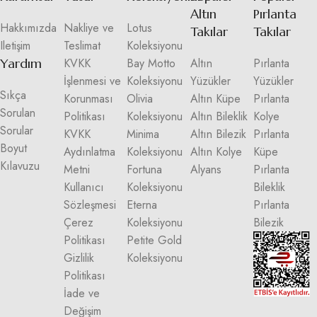
Altın
Pırlanta
Hakkımızda
Nakliye ve
Lotus
Takılar
Takılar
Iletişim
Teslimat
Koleksiyonu
Yardım
KVKK
Bay Motto
Altın
Pırlanta
İşlenmesi ve
Koleksiyonu
Yüzükler
Yüzükler
Sıkça
Korunması
Olivia
Altın Küpe
Pırlanta
Sorulan
Politikası
Koleksiyonu
Altın Bileklik
Kolye
Sorular
KVKK
Minima
Altın Bilezik
Pırlanta
Boyut
Aydınlatma
Koleksiyonu
Altın Kolye
Küpe
Kılavuzu
Metni
Fortuna
Alyans
Pırlanta
Kullanıcı
Koleksiyonu
Bileklik
Sözleşmesi
Eterna
Pırlanta
Çerez
Koleksiyonu
Bilezik
Politikası
Petite Gold
Gizlilik
Koleksiyonu
Politikası
İade ve
Değişim