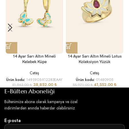
14 Ayar Sarı Altın Mineli
14 Ayar Sarı Altın Mineli Lotus
Kelebek Küpe
Koleksiyon Yüzük
Cetaş
Cetaş
Ürün kodu:
1495905-X12283EAAY
Ürün kodu:
01480905
38,852.00
₺
41,552.00
₺
51,863.00
₺
55,971.00
₺
E-Bülten Aboneliği
Bültenimize abone olarak kampanya ve özel
indirimlerden anında haberdar olabilirsiniz
E-posta