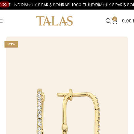
000 TL İNDİRİM
✨
İLK SİPARİŞ SONRASI 1000 TL İNDİRİM
✨
İLK SİPARİŞ SO
0
0.00
Ana Sayfa
Küpe
Altın Küpe
Altın Halka Küpe
-21%