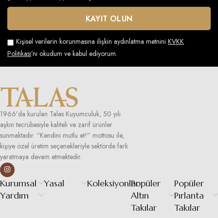
Kişisel verilerin korunmasına ilişkin aydınlatma metnini
KVKK
Politikası
’nı okudum ve kabul ediyorum.
1966’da kurulan Talas Kuyumculuk, 50 yılı
aşkın tecrübesiyle kaliteli ve zarif ürünler
sunmaktadır. “Kendini mutlu et!” mottosu ile,
kişiye özel üretim seçenekleriyle sektörde fark
yaratmaya devam etmektedir.
Kurumsal
Yasal
Koleksiyonlar
Popüler
Popüler
Yardım
Altın
Pırlanta
Takılar
Takılar