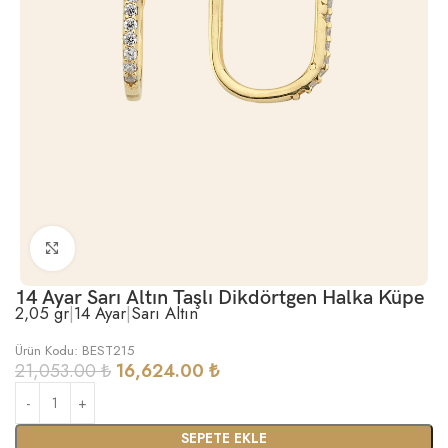
Büyütmek için tıklayın
14 Ayar Sarı Altın Taşlı Dikdörtgen Halka Küpe
2,05 gr
|
14 Ayar
|
Sarı Altın
Ürün Kodu: BEST215
21,053.00
₺
16,624.00
₺
SEPETE EKLE