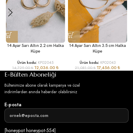
1
14 Ayar Sarı Altın 2.2 cm Halka
14 Ayar Sarı Altın 3.5 cm Halka
Küpe
Küpe
Ürün kodu:
KP02045
Ürün kodu:
KP02043
12,036.00
₺
17,456.00
₺
14,729.00
₺
21,081.00
₺
E-Bülten Aboneliği
Bültenimize abone olarak kampanya ve özel
indirimlerden anında haberdar olabilirsiniz
E-posta
[honeypot honeypot-554]