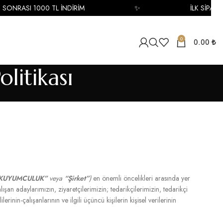
RASI 1000 TL İNDİRİM
✨
İLK SİPARİŞ SON
0
0.00
₺
litikası
 KUYUMCULUK”
veya
“Şirket”
)
en önemli öncelikleri arasında yer
çalışan adaylarımızın, ziyaretçilerimizin; tedarikçilerimizin, tedarikçi
lerinin-çalışanlarının ve ilgili üçüncü kişilerin kişisel verilerinin