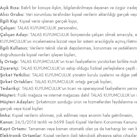
Açık Rıza:
Belirli bir konuya ilişkin, bilgilendirilmeye dayanan ve özgür iradey
Alıcı Grubu:
Veri sorumlusu tarafından kişisel verilerin aktarıldığı gerçek veya
İlgili Kişi:
Kişisel verisi işlenen gerçek kişiyi,
Çalışan:
TALAS KUYUMCULUK personelini,
Çalışan Adayı:
TALAS KUYUMCULUK bünyesinde çalışan olmak amacıyla, elekt
KUYUMCULUK’un incelemesine bizzat veya bir sistem aracılığıyla açmış/iletmiş 
İlgili Kullanıcı:
Verilerin teknik olarak depolanması, korunması ve yedeklenme
doğrultusunda kişisel verileri işleyen kişileri,
İş Ortağı:
TALAS KUYUMCULUK’un ticari faaliyetlerini yürütürken birlikte muhtel
Ziyaretçi:
TALAS KUYUMCULUK’un sahip olduğu fiziksel yerleşkelere çeşitli ama
Şirket Yetkilisi:
TALAS KUYUMCULUK yönetim kurulu üyelerini ve diğer yetkili
Şirket Ortakları:
TALAS KUYUMCULUK ortağı gerçek kişileri,
Tedarikçi:
TALAS KUYUMCULUK’un ticari ve operasyonel faaliyetlerini yerine 
Müşteri:
Fiziki mağaza ve internet mağazası dahil TALAS KUYUMCULUK’un su
Müşteri Adayları:
Şirketimizin sunduğu ürün ve hizmetlerden faydalanma veya
gerçek veya tüzel kişileri
İmha:
Kişisel verilerin silinmesi, yok edilmesi veya anonim hale getirilmesini,
Kanun:
24/3/2016 tarihli ve 6698 Sayılı Kişisel Verilerin Korunması Kanunu
Kayıt Ortamı:
Tamamen veya kısmen otomatik olan ya da herhangi bir veri kayı
Elektronik Ortamlar:
Kişisel verilerin ilgili teknolojik altyapıya sahip cihazlar