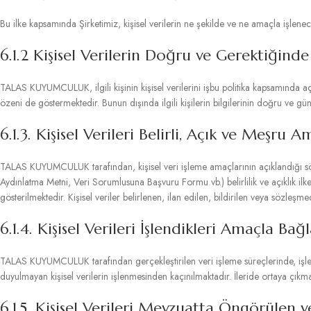
Bu ilke kapsamında Şirketimiz, kişisel verilerin ne şekilde ve ne amaçla işleneceğ
6.1.2 Kişisel Verilerin Doğru ve Gerektiğin
TALAS KUYUMCULUK, ilgili kişinin kişisel verilerini işbu politika kapsamında a
özeni de göstermektedir. Bunun dışında ilgili kişilerin bilgilerinin doğru ve
6.1.3. Kişisel Verileri Belirli, Açık ve Meşru 
TALAS KUYUMCULUK tarafından, kişisel veri işleme amaçlarının açıklandığı sö
Aydınlatma Metni, Veri Sorumlusuna Başvuru Formu vb.) belirlilik ve açıklık ilke
gösterilmektedir. Kişisel veriler belirlenen, ilan edilen, bildirilen veya sözleş
6.1.4. Kişisel Verileri İşlendikleri Amaçla Bağ
TALAS KUYUMCULUK tarafından gerçekleştirilen veri işleme süreçlerinde, işlenen
duyulmayan kişisel verilerin işlenmesinden kaçınılmaktadır. İleride ortaya çık
6.1.5. Kişisel Verileri Mevzuatta Öngörülen