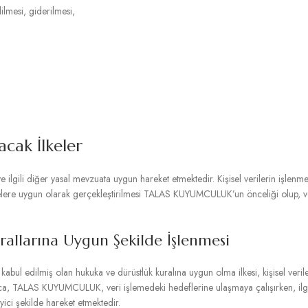
ilmesi, giderilmesi,
acak İlkeler
ilgili diğer yasal mevzuata uygun hareket etmektedir. Kişisel verilerin işlenmes
ilkelere uygun olarak gerçekleştirilmesi TALAS KUYUMCULUK’un önceliği olup, ver
urallarına Uygun Şekilde İşlenmesi
l edilmiş olan hukuka ve dürüstlük kuralına uygun olma ilkesi, kişisel verile
, TALAS KUYUMCULUK, veri işlemedeki hedeflerine ulaşmaya çalışırken, ilgili kişi
ici şekilde hareket etmektedir.