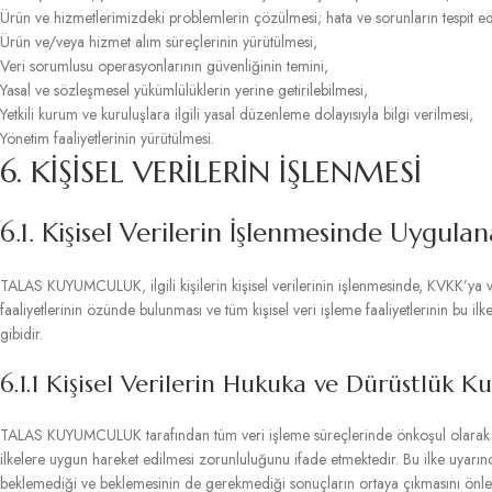
Ürün ve hizmetlerimizdeki problemlerin çözülmesi; hata ve sorunların tespit ed
Ürün ve/veya hizmet alım süreçlerinin yürütülmesi,
Veri sorumlusu operasyonlarının güvenliğinin temini,
Yasal ve sözleşmesel yükümlülüklerin yerine getirilebilmesi,
Yetkili kurum ve kuruluşlara ilgili yasal düzenleme dolayısıyla bilgi verilmesi,
Yönetim faaliyetlerinin yürütülmesi.
6. KİŞİSEL VERİLERİN İŞLENMESİ
6.1. Kişisel Verilerin İşlenmesinde Uygulan
TALAS KUYUMCULUK, ilgili kişilerin kişisel verilerinin işlenmesinde, KVKK’ya ve 
faaliyetlerinin özünde bulunması ve tüm kişisel veri işleme faaliyetlerinin bu 
gibidir.
6.1.1 Kişisel Verilerin Hukuka ve Dürüstlük K
TALAS KUYUMCULUK tarafından tüm veri işleme süreçlerinde önkoşul olarak kabu
ilkelere uygun hareket edilmesi zorunluluğunu ifade etmektedir. Bu ilke uyarınca
beklemediği ve beklemesinin de gerekmediği sonuçların ortaya çıkmasını önley