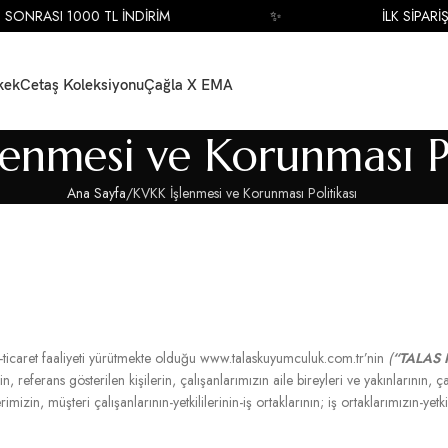
RASI 1000 TL İNDİRİM
✨
İLK SİPARİŞ SON
kek
Cetaş Koleksiyonu
Çağla X EMA
enmesi ve Korunması Po
Ana Sayfa
KVKK İşlenmesi ve Korunması Politikası
caret faaliyeti yürütmekte olduğu www.talaskuyumculuk.com.tr’nin
(
“TALAS
zin, referans gösterilen kişilerin, çalışanlarımızın aile bireyleri ve yakınlarının, 
mizin, müşteri çalışanlarının-yetkililerinin-iş ortaklarının; iş ortaklarımızın-yetkili