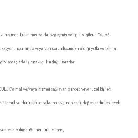
rusunda bulunmuş ya da özgeçmiş ve ilgili bilgileriniTALAS
asyonu içerisinde veya veri sorumlusundan aldığı yetki ve talimat
ibi amaçlarla iş ortaklığı kurduğu tarafları,
ULUK’a mal ve/veya hizmet sağlayan gerçek veya tüzel kişileri ,
i teamül ve dürüstlük kurallarına uygun olarak değerlendirilebilecek
verilerin bulunduğu her türlü ortamı,