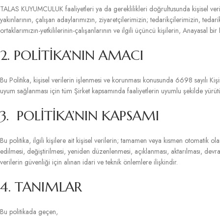
TALAS KUYUMCULUK faaliyetleri ya da gereklilikleri doğrultusunda kişisel verilerini
yakınlarının, çalışan adaylarımızın, ziyaretçilerimizin; tedarikçilerimizin, tedarikç
ortaklarımızın-yetkililerinin-çalışanlarının ve ilgili üçüncü kişilerin, Anayasal bi
2. POLİTİKA’NIN AMACI
Bu Politika, kişisel verilerin işlenmesi ve korunması konusunda 6698 sayılı Ki
uyum sağlanması için tüm Şirket kapsamında faaliyetlerin uyumlu şekilde yürüt
3. POLİTİKA’NIN KAPSAMI
Bu politika, ilgili kişilere ait kişisel verilerin; tamamen veya kısmen otomati
edilmesi, değiştirilmesi, yeniden düzenlenmesi, açıklanması, aktarılması, devralı
verilerin güvenliği için alınan idari ve teknik önlemlere ilişkindir.
4. TANIMLAR
Bu politikada geçen,