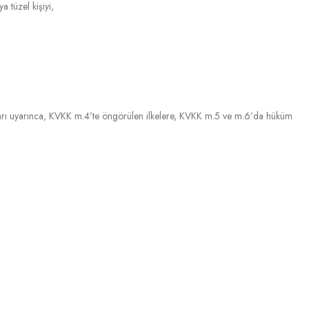
a tüzel kişiyi,
rı uyarınca, KVKK m.4’te öngörülen ilkelere, KVKK m.5 ve m.6’da hüküm