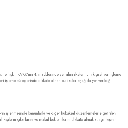
ine ilişkin KVKK’nın 4. maddesinde yer alan ilkeler, tüm kişisel veri işleme
i işleme süreçlerinde dikkate alınan bu ilkeler aşağıda yer verildiği
rin işlenmesinde kanunlarla ve diğer hukuksal düzenlemelerle getirilen
lerin çıkarlarını ve makul beklentilerini dikkate almakta, ilgili kişinin