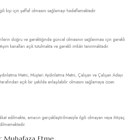
gili kişi için şeffaf olmasını sağlamayı hedeflemektedir.
erilerin doğru ve gerektiğinde güncel olmasının sağlanması için gerekli
işim kanalları açık tutulmakta ve gerekli imkân tanınmaktadır.
ydınlatma Metni, Müşteri Aydınlatma Metni, Çalışan ve Çalışan Adayı
i tarafından açık bir şekilde anlaşılabilir olmasını sağlamaya özen
kat edilmekte; amacın gerçekleştirilmesiyle ilgili olmayan veya ihtiyaç
gidilmemektedir.
dar Muhafaza Etme