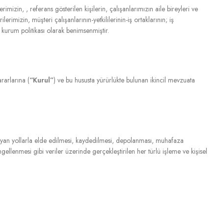
imizin, , referans gösterilen kişilerin, çalışanlarımızın aile bireyleri ve
lerimizin, müşteri çalışanlarının-yetkililerinin-iş ortaklarının; iş
r kurum politikası olarak benimsenmiştir.
rarlarına (
“Kurul”
) ve bu hususta yürürlükte bulunan ikincil mevzuata
olmayan yollarla elde edilmesi, kaydedilmesi, depolanması, muhafaza
ngellenmesi gibi veriler üzerinde gerçekleştirilen her türlü işleme ve kişisel