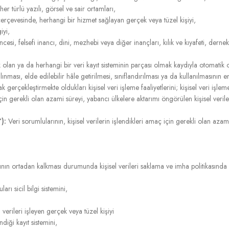
er türlü yazılı, görsel ve sair ortamları,
evesinde, herhangi bir hizmet sağlayan gerçek veya tüzel kişiyi,
iyi,
üşüncesi, felsefi inancı, dini, mezhebi veya diğer inançları, kılık ve kıyafeti, der
 olan ya da herhangi bir veri kayıt sisteminin parçası olmak kaydıyla otomati
nması, elde edilebilir hâle getirilmesi, sınıflandırılması ya da kullanılmasının e
 gerçekleştirmekte oldukları kişisel veri işleme faaliyetlerini; kişisel veri işlem
için gerekli olan azami süreyi, yabancı ülkelere aktarımı öngörülen kişisel veriler
):
Veri sorumlularının, kişisel verilerin işlendikleri amaç için gerekli olan aza
nın ortadan kalkması durumunda kişisel verileri saklama ve imha politikasında be
rı sicil bilgi sistemini,
erileri işleyen gerçek veya tüzel kişiyi
endiği kayıt sistemini,