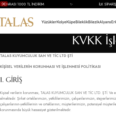
RASI 1000 TL İNDİRİM
✨
İLK SİPARİŞ SON
Yüzükler
Kolye
Küpe
Bileklik
Bilezik
Alyans
Er
KVKK İşl
TALAS KUYUMCULUK SAN VE TİC LTD ŞTİ
KİŞİSEL VERİLERİN KORUNMASI VE İŞLENMESİ POLİTİKASI
1. GİRİŞ
Kişisel verilerin korunması, TALAS KUYUMCULUK SAN VE TİC LTD. ŞTİ. Ve e-ti
almaktadır. Şirket ortaklarımızın, yetkililerimizin, çalışanlarımızın, stajyerlerimi
çalışanlarının-yetkililerinin ve ortaklarının; müşterilerimizin, potansiyel müşterileri
korunmasında büyük hassasiyet gösterilmektedir.