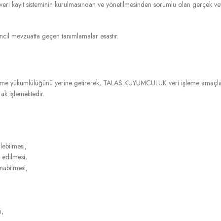
n, veri kayıt sisteminin kurulmasından ve yönetilmesinden sorumlu olan gerçek vey
ncil mevzuatta geçen tanımlamalar esastır.
dirme yükümlülüğünü yerine getirerek, TALAS KUYUMCULUK veri işleme amaçla
arak işlemektedir.
ebilmesi,
k edilmesi,
nabilmesi,
i,