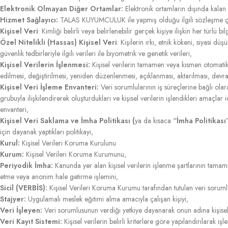
Elektronik Olmayan Diğer Ortamlar:
Elektronik ortamların dışında kalan h
Hizmet Sağlayıcı:
TALAS KUYUMCULUK ile yapmış olduğu ilgili sözleşme çerç
Kişisel Veri
: Kimliği belirli veya belirlenebilir gerçek kişiye ilişkin her türlü bilg
Özel Nitelikli (Hassas) Kişisel Veri
: Kişilerin ırkı, etnik kökeni, siyasi d
güvenlik tedbirleriyle ilgili verileri ile biyometrik ve genetik verileri,
Kişisel Verilerin İşlenmesi:
Kişisel verilerin tamamen veya kısmen otomatik
edilmesi, değiştirilmesi, yeniden düzenlenmesi, açıklanması, aktarılması, devralı
Kişisel Veri İşleme Envanteri:
Veri sorumlularının iş süreçlerine bağlı olarak
grubuyla ilişkilendirerek oluşturdukları ve kişisel verilerin işlendikleri amaçlar 
envanteri,
Kişisel Veri Saklama ve İmha Politikası (
ya da kısaca
“İmha Politikası”
için dayanak yaptıkları politikayı,
Kurul:
Kişisel Verileri Koruma Kurulunu
Kurum:
Kişisel Verileri Koruma Kurumunu,
Periyodik İmha:
Kanunda yer alan kişisel verilerin işlenme şartlarının tamamı
etme veya anonim hale getirme işlemini,
Sicil (VERBİS):
Kişisel Verileri Koruma Kurumu tarafından tutulan veri sorumlula
Stajyer:
Uygulamalı meslek eğitimi alma amacıyla çalışan kişiyi,
Veri İşleyen:
Veri sorumlusunun verdiği yetkiye dayanarak onun adına kişisel v
Veri Kayıt Sistemi:
Kişisel verilerin belirli kriterlere göre yapılandırılarak işl