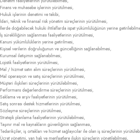
Denetim faaliyetlerinin yürütülebilmesi,
Finans ve muhasebe işlerinin yürütülmesi,
Hukuk işlerinin denetimi ve takibi,
İdari, teknik ve finansal risk yönetim süreçlerinin yürütülmesi,
İlerde doğabilecek hukuki ihtilaflarda ispat yükümlülüğünün yerine getirilebilme
İş sürekliliğinin sağlanması faaliyetlerinin yürütülmesi,
Kanuni yükümlülüklerin yerine getirilmesi,
Kişisel verilerin doğruluğunun ve güncelliğinin sağlanabilmesi,
Kurumsal iletişimin sağlanabilmesi,
Lojistik faaliyetlerinin yürütülmesi,
Mal / hizmet satın alım süreçlerinin yürütülmesi,
Mal operasyon ve satış süreçlerinin yürütülmesi,
Müşteri ilişkileri süreçlerinin yürütülebilmesi,
Performans değerlendirme süreçlerinin yürütülmesi,
Saklama ve arşiv faaliyetlerinin yürütülmesi,
Satış sonrası destek hizmetlerinin yürütülmesi,
Sözleşme süreçlerinin yürütülmesi,
Stratejik planlama faaliyetlerinin yürütülebilmesi,
Taşınır mal ve kaynakların güvenliğinin sağlanması,
Tedarikçiler, iş ortakları ve hizmet sağlayıcılar ile olan iş süreçlerinin yürütüleb
Ücret yönetimi, yan hak ve menfaatlere ilişkin süreçlerin yönetilebilmesi,