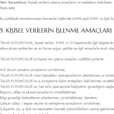
Veri Sorumlusu:
Kişisel verilerin işleme amaçlarını ve vasıtalarını belirleye
ifade eder.
Bu politikada tanımlanmayan kavramlar hakkında 6698 sayılı KVKK ve ilgili iki
5. KİŞİSEL VERİLERİN İŞLENME AMAÇLARI
TALAS KUYUMCULUK; kişisel verileri, KVKK m.10 kapsamında ilgili bilgilen
altına alınan şartlardan en az birine uygun şekilde ve ilgili amaçlarla sınırlı ol
TALAS KUYUMCULUK’un kişisel veri işleme amaçları özellikle şunlardır:
Acil durum yönetimi süreçlerinin yürütülmesi,
TALAS KUYUMCULUK insan kaynakları operasyonlarının planlanması ve yürütül
TALAS KUYUMCULUK’un iş süreçlerine ilişkin stratejilerin belirlenmesi ve tatbi
TALAS KUYUMCULUK’un, her türlü operasyonel faaliyetinin güvenliğinin sağla
Başvuru, talep ve şikayet süreçlerinin yönetilebilmesi,
Bilgi güvenliği faaliyetlerinin planlanması, yürütülebilmesi, denetimi,
Çalışan adayı / stajyer seçme ve yerleştirme süreçlerinin yürütülmesi,
Çalışanlar için iş akdi ve mevzuattan kaynaklı yükümlülüklerin yerine getirilmes