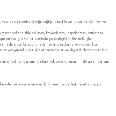
nek, vakıf ya da sendika üyeliği, sağlığı, cinsel hayatı, ceza mahkûmiyeti ve
k olmayan yollarla elde edilmesi, kaydedilmesi, depolanması, muhafaza
ngellenmesi gibi veriler üzerinde gerçekleştirilen her türlü işlemi,
e amaçları, veri kategorisi, aktarılan alıcı grubu ve veri konusu kişi
i ve veri güvenliğine ilişkin alınan tedbirleri açıklayarak detaylandırdıkları
mi süreyi belirleme işlemi ile silme, yok etme ve anonim hale getirme işlemi
lirtilen ve tekrar eden aralıklarla resen gerçekleştirilecek silme, yok