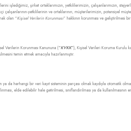
 işlediğimiz, şirket ortaklarımızın, yetkililerimizin, çalışanlarımızın, stajyerler
i çalışanlarının-yetkililerinin ve ortaklarının; müşterilerimizin, potansiyel müşteri
r hak olan “
Kişisel Verilerin Korunması
” hakkının korunması ve geliştirilmesi bi
şisel Verilerin Korunması Kanununa (
“
KVKK
”
), Kişisel Verileri Koruma Kurulu ka
ülmesini temin etmek amacıyla hazırlanmıştır.
k olan ya da herhangi bir veri kayıt sisteminin parçası olmak kaydıyla otomatik 
nması, elde edilebilir hale getirilmesi, sınıflandırılması ya da kullanılmasının e