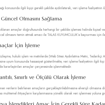
i konusunda ilgili kişiyi gerekli şekilde aydınlatarak, veri işleme faaliyetinin il
de Güncel Olmasını Sağlama
çıklanan amaçlar doğrultusunda herhangi bir şekilde işlemesi halinde kişisel v
 güncel olmasını temin etmek amacı ile TALAS KUYUMCULUK’a başvurması için ilet
Amaçlar İçin İşleme
zleşme, hukuki işlem ve metinlerde (Web Sitesi Aydınlatma Metni, Tedarikçi A
sine uyum konusunda hassasiyet gösterilmekte, veri işleme faaliyetinin ilgili kiş
mede kararlaştırılan amaçlar çerçevesinde işlenmektedir.
lantılı, Sınırlı ve Ölçülü Olarak İşleme
 verilerin belirlenen amaçların gerçekleştirilebilmesine elverişli olmasına dik
ması muhtemel ihtiyaçların karşılanmasına yönelik olarak veri işlenmesi yoluna 
 veya İşlendikleri Amaç İçin Gerekli Süre Ka