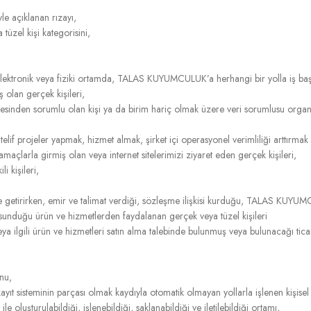
le açıklanan rızayı,
 tüzel kişi kategorisini,
ronik veya fiziki ortamda, TALAS KUYUMCULUK’a herhangi bir yolla iş başvu
olan gerçek kişileri,
sinden sorumlu olan kişi ya da birim hariç olmak üzere veri sorumlusu organiz
if projeler yapmak, hizmet almak, şirket içi operasyonel verimliliği arttırmak g
çlarla girmiş olan veya internet sitelerimizi ziyaret eden gerçek kişileri,
 kişileri,
getirirken, emir ve talimat verdiği, sözleşme ilişkisi kurduğu, TALAS KUYUMC
nduğu ürün ve hizmetlerden faydalanan gerçek veya tüzel kişileri
 ilgili ürün ve hizmetleri satın alma talebinde bulunmuş veya bulunacağı ticar
nu,
t sisteminin parçası olmak kaydıyla otomatik olmayan yollarla işlenen kişisel 
 ile oluşturulabildiği, işlenebildiği, saklanabildiği ve iletilebildiği ortamı,