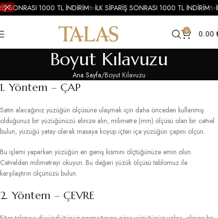
RİŞ SONRASI 1000 TL İNDİRİM
✨
İLK SİPARİŞ SONRASI 1000 TL İNDİRİM
✨
İ
0
0.00
Boyut Kılavuzu
Ana Sayfa
Boyut Kılavuzu
1. Yöntem – ÇAP
Satın alacağınız yüzüğün ölçüsüne ulaşmak için daha önceden kullanmış
olduğunuz bir yüzüğünüzü elinize alın, milimetre (mm) ölçüsü olan bir cetvel
bulun, yüzüğü yatay olarak masaya koyup içten içe yüzüğün çapını ölçün.
Bu işlemi yaparken yüzüğün en geniş kısmını ölçtüğünüze emin olun.
Cetvelden milimetreyi okuyun. Bu değeri yüzük ölçüsü tablomuz ile
karşılaştırın ölçünüzü bulun.
2. Yöntem – ÇEVRE