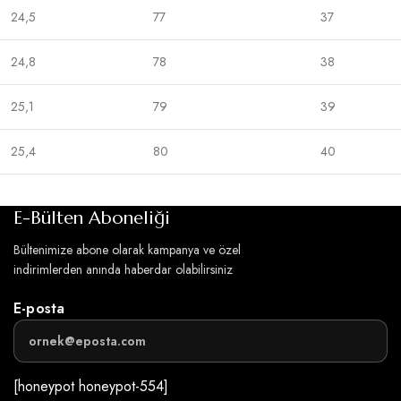
24,5
77
37
24,8
78
38
25,1
79
39
25,4
80
40
E-Bülten Aboneliği
Bültenimize abone olarak kampanya ve özel
indirimlerden anında haberdar olabilirsiniz
E-posta
[honeypot honeypot-554]