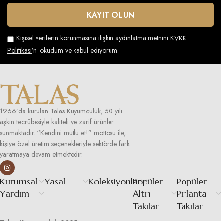
Kişisel verilerin korunmasına ilişkin aydınlatma metnini
KVKK
Politikası
’nı okudum ve kabul ediyorum.
1966’da kurulan Talas Kuyumculuk, 50 yılı
aşkın tecrübesiyle kaliteli ve zarif ürünler
sunmaktadır. “Kendini mutlu et!” mottosu ile,
kişiye özel üretim seçenekleriyle sektörde fark
yaratmaya devam etmektedir.
Kurumsal
Yasal
Koleksiyonlar
Popüler
Popüler
Yardım
Altın
Pırlanta
Takılar
Takılar