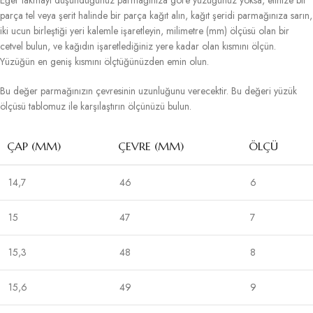
Eğer takmayı düşündüğünüz parmağınıza göre yüzüğünüz yoksa, elinize bir
parça tel veya şerit halinde bir parça kağıt alın, kağıt şeridi parmağınıza sarın,
iki ucun birleştiği yeri kalemle işaretleyin, milimetre (mm) ölçüsü olan bir
cetvel bulun, ve kağıdın işaretlediğiniz yere kadar olan kısmını ölçün.
Yüzüğün en geniş kısmını ölçtüğünüzden emin olun.
Bu değer parmağınızın çevresinin uzunluğunu verecektir. Bu değeri yüzük
ölçüsü tablomuz ile karşılaştırın ölçünüzü bulun.
ÇAP (MM)
ÇEVRE (MM)
ÖLÇÜ
14,7
46
6
15
47
7
15,3
48
8
15,6
49
9