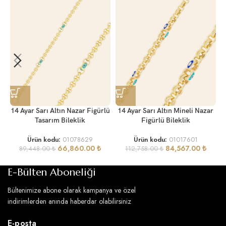
14 Ayar Sarı Altın Nazar Figürlü
14 Ayar Sarı Altın Mineli Nazar
Tasarım Bileklik
Figürlü Bileklik
Ürün kodu:
01078629
Ürün kodu:
01017601
66,860.00
₺
84,567.00
₺
89,448.00
₺
112,758.00
₺
E-Bülten Aboneliği
Bültenimize abone olarak kampanya ve özel
indirimlerden anında haberdar olabilirsiniz
E-posta