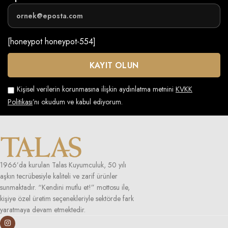
[honeypot honeypot-554]
Kişisel verilerin korunmasına ilişkin aydınlatma metnini
KVKK
Politikası
’nı okudum ve kabul ediyorum.
1966’da kurulan Talas Kuyumculuk, 50 yılı
aşkın tecrübesiyle kaliteli ve zarif ürünler
sunmaktadır. “Kendini mutlu et!” mottosu ile,
kişiye özel üretim seçenekleriyle sektörde fark
yaratmaya devam etmektedir.