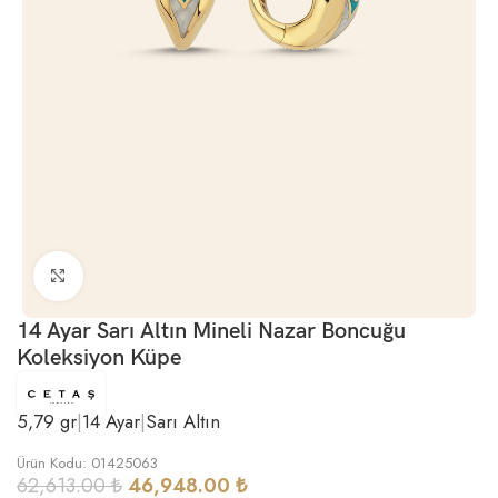
Büyütmek için tıklayın
14 Ayar Sarı Altın Mineli Nazar Boncuğu
Koleksiyon Küpe
5,79 gr
|
14 Ayar
|
Sarı Altın
Ürün Kodu: 01425063
62,613.00
₺
46,948.00
₺