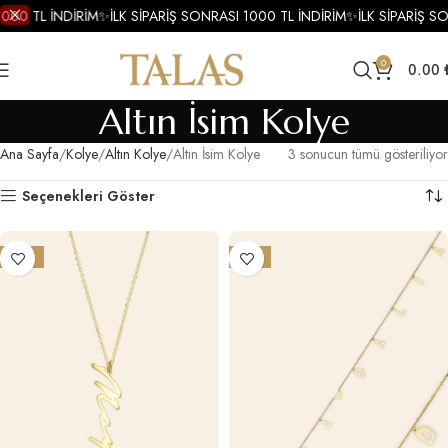
1000 TL İNDİRİM
✨
İLK SİPARİŞ SONRASI 1000 TL İNDİRİM
✨
İLK SİPARİŞ S
0
0.00
Altın İsim Kolye
Ana Sayfa
Kolye
Altın Kolye
Altın İsim Kolye
3 sonucun tümü gösteriliyor
Seçenekleri Göster
-17%
-11%