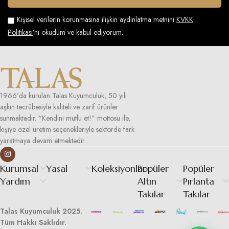
Kişisel verilerin korunmasına ilişkin aydınlatma metnini
KVKK
Politikası
’nı okudum ve kabul ediyorum.
1966’da kurulan Talas Kuyumculuk, 50 yılı
aşkın tecrübesiyle kaliteli ve zarif ürünler
sunmaktadır. “Kendini mutlu et!” mottosu ile,
kişiye özel üretim seçenekleriyle sektörde fark
yaratmaya devam etmektedir.
Kurumsal
Yasal
Koleksiyonlar
Popüler
Popüler
Yardım
Altın
Pırlanta
Takılar
Takılar
Talas Kuyumculuk 2025.
Tüm Hakkı Saklıdır.