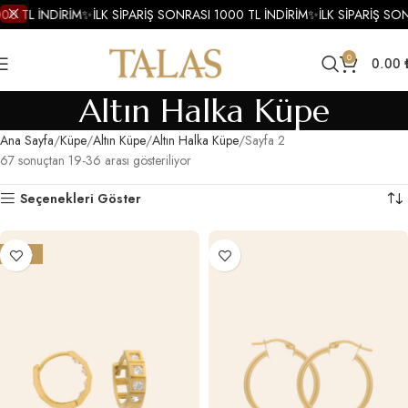
0 TL İNDİRİM
✨
İLK SİPARİŞ SONRASI 1000 TL İNDİRİM
✨
İLK SİPARİŞ SON
0
0.00
Altın Halka Küpe
Ana Sayfa
Küpe
Altın Küpe
Altın Halka Küpe
Sayfa 2
67 sonuçtan 19-36 arası gösteriliyor
Seçenekleri Göster
-25%