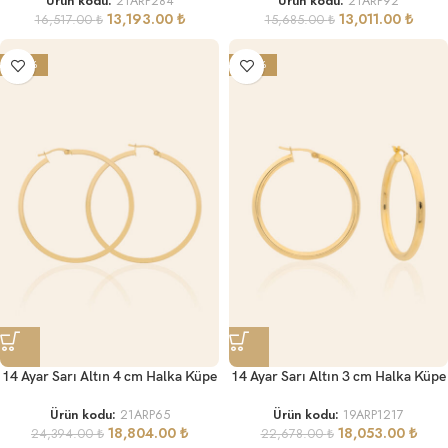
Ürün kodu:
21ARP284
Ürün kodu:
21ARP92
13,193.00
₺
13,011.00
₺
16,517.00
₺
15,685.00
₺
-23%
-20%
14 Ayar Sarı Altın 4 cm Halka Küpe
14 Ayar Sarı Altın 3 cm Halka Küpe
Ürün kodu:
21ARP65
Ürün kodu:
19ARP1217
18,804.00
₺
18,053.00
₺
24,394.00
₺
22,678.00
₺