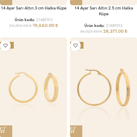
14 Ayar Sarı Altın 3 cm Halka Küpe
14 Ayar Sarı Altın 2.5 cm Halka
Küpe
Ürün kodu:
21ARP313
19,660.00
₺
24,396.00
₺
Ürün kodu:
21ARP312
28,371.00
₺
36,322.00
₺
-19%
-15%