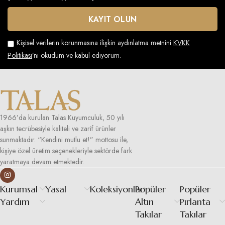
Kişisel verilerin korunmasına ilişkin aydınlatma metnini
KVKK
Politikası
’nı okudum ve kabul ediyorum.
1966’da kurulan Talas Kuyumculuk, 50 yılı
aşkın tecrübesiyle kaliteli ve zarif ürünler
sunmaktadır. “Kendini mutlu et!” mottosu ile,
kişiye özel üretim seçenekleriyle sektörde fark
yaratmaya devam etmektedir.
Kurumsal
Yasal
Koleksiyonlar
Popüler
Popüler
Yardım
Altın
Pırlanta
Takılar
Takılar