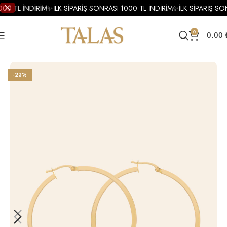
000 TL İNDİRİM
✨
İLK SİPARİŞ SONRASI 1000 TL İNDİRİM
✨
İLK SİPARİŞ SO
0
0.00
Ana Sayfa
Küpe
Altın Küpe
Altın Halka Küpe
-23%