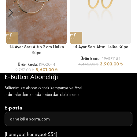
14 Ayar Sarı Altın 2 cm Halka
14 Ayar Sarı Altın Halka Küpe
Küpe
Ürün kodu:
19ARP1154
3,903.00
₺
Ürün kodu:
KP02044
4,445.00
₺
8,601.00
₺
9,757.00
₺
E-Bülten Aboneliği
Bültenimize abone olarak kampanya ve özel
indirimlerden anında haberdar olabilirsiniz
E-posta
[honeypot honeypot-554]