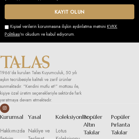
Kişisel verilerin korunmasına ilişkin aydınlatma metnini
KVKK
Politikası
’nı okudum ve kabul ediyorum.
1966’da kurulan Talas Kuyumculuk, 50 yılı
aşkın tecrübesiyle kaliteli ve zarif ürünler
sunmaktadır. “Kendini mutlu et!” mottosu ile,
kişiye özel üretim seçenekleriyle sektörde fark
yaratmaya devam etmektedir.
Kurumsal
Yasal
Koleksiyonlar
Popüler
Popüler
Altın
Pırlanta
Hakkımızda
Nakliye ve
Lotus
Takılar
Takılar
Iletişim
Teslimat
Koleksiyonu