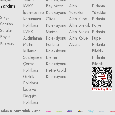
Yardım
KVKK
Bay Motto
Altın
Pırlanta
İşlenmesi ve
Koleksiyonu
Yüzükler
Yüzükler
Sıkça
Korunması
Olivia
Altın Küpe
Pırlanta
Sorulan
Politikası
Koleksiyonu
Altın Bileklik
Kolye
Sorular
KVKK
Minima
Altın Bilezik
Pırlanta
Boyut
Aydınlatma
Koleksiyonu
Altın Kolye
Küpe
Kılavuzu
Metni
Fortuna
Alyans
Pırlanta
Kullanıcı
Koleksiyonu
Bileklik
Sözleşmesi
Eterna
Pırlanta
Çerez
Koleksiyonu
Bilezik
Politikası
Petite Gold
Gizlilik
Koleksiyonu
Politikası
İade ve
Değişim
Politikası
Talas Kuyumculuk 2025.