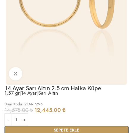
Büyütmek için tıklayın
14 Ayar Sarı Altın 2.5 cm Halka Küpe
1,57 gr
|
14 Ayar
|
Sarı Altın
Ürün Kodu: 21ARP296
14,575.00
₺
12,445.00
₺
SEPETE EKLE