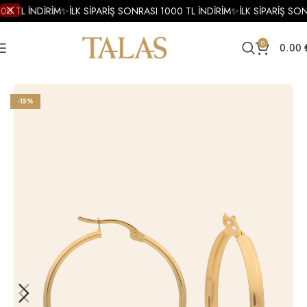
00 TL İNDİRİM
✨
İLK SİPARİŞ SONRASI 1000 TL İNDİRİM
✨
İLK SİPARİŞ SON
0
0.00
Ana Sayfa
Küpe
Altın Küpe
Altın Halka Küpe
-15%