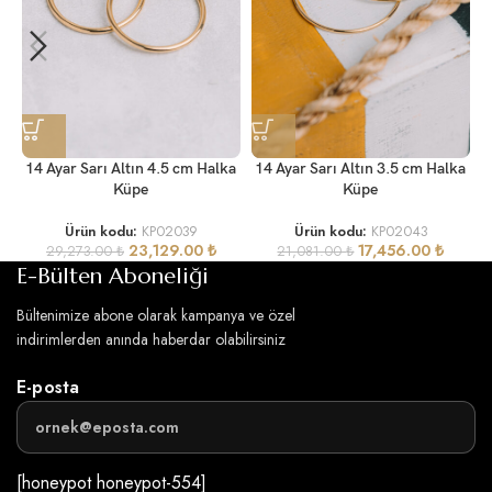
1
14 Ayar Sarı Altın 4.5 cm Halka
14 Ayar Sarı Altın 3.5 cm Halka
Küpe
Küpe
Ürün kodu:
KP02039
Ürün kodu:
KP02043
23,129.00
₺
17,456.00
₺
29,273.00
₺
21,081.00
₺
E-Bülten Aboneliği
Bültenimize abone olarak kampanya ve özel
indirimlerden anında haberdar olabilirsiniz
E-posta
[honeypot honeypot-554]