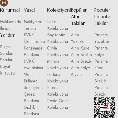
Kurumsal
Yasal
Koleksiyonlar
Popüler
Popüler
Altın
Pırlanta
Hakkımızda
Nakliye ve
Lotus
Takılar
Takılar
Iletişim
Teslimat
Koleksiyonu
Yardım
KVKK
Bay Motto
Altın
Pırlanta
İşlenmesi ve
Koleksiyonu
Yüzükler
Yüzükler
Sıkça
Korunması
Olivia
Altın Küpe
Pırlanta
Sorulan
Politikası
Koleksiyonu
Altın Bileklik
Kolye
Sorular
KVKK
Minima
Altın Bilezik
Pırlanta
Boyut
Aydınlatma
Koleksiyonu
Altın Kolye
Küpe
Kılavuzu
Metni
Fortuna
Alyans
Pırlanta
Kullanıcı
Koleksiyonu
Bileklik
Sözleşmesi
Eterna
Pırlanta
Çerez
Koleksiyonu
Bilezik
Politikası
Petite Gold
Gizlilik
Koleksiyonu
Politikası