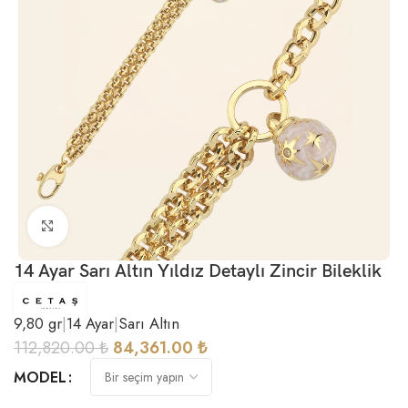
Büyütmek için tıklayın
14 Ayar Sarı Altın Yıldız Detaylı Zincir Bileklik
9,80 gr
|
14 Ayar
|
Sarı Altın
112,820.00
₺
84,361.00
₺
MODEL