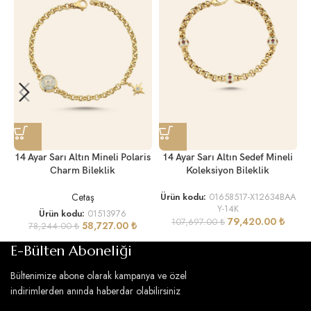
1
14 Ayar Sarı Altın Mineli Polaris
14 Ayar Sarı Altın Sedef Mineli
Charm Bileklik
Koleksiyon Bileklik
Cetaş
Ürün kodu:
01658517-X12634BAA
Y-14K
Ürün kodu:
01513976
79,420.00
₺
107,697.00
₺
58,727.00
₺
78,244.00
₺
E-Bülten Aboneliği
Bültenimize abone olarak kampanya ve özel
indirimlerden anında haberdar olabilirsiniz