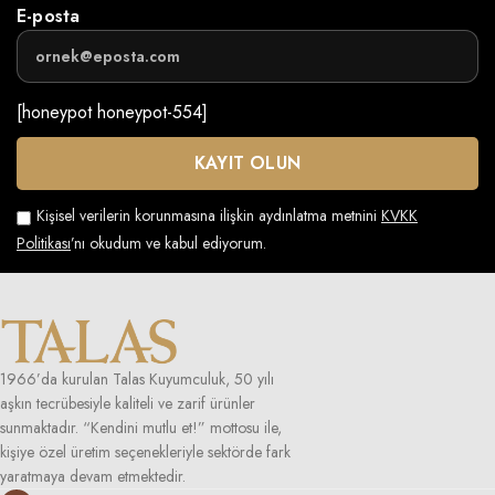
E-posta
[honeypot honeypot-554]
Kişisel verilerin korunmasına ilişkin aydınlatma metnini
KVKK
Politikası
’nı okudum ve kabul ediyorum.
1966’da kurulan Talas Kuyumculuk, 50 yılı
aşkın tecrübesiyle kaliteli ve zarif ürünler
sunmaktadır. “Kendini mutlu et!” mottosu ile,
kişiye özel üretim seçenekleriyle sektörde fark
yaratmaya devam etmektedir.