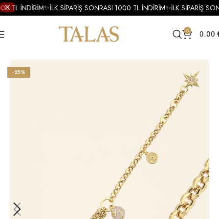
00 TL İNDİRİM
✨
İLK SİPARİŞ SONRASI 1000 TL İNDİRİM
✨
İLK SİPARİŞ SON
0
0.00
Ana Sayfa
Bileklik
Altın Bileklik
Altın Mineli Bileklik
-25%