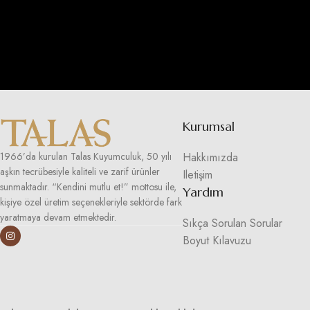
Kurumsal
Hakkımızda
1966’da kurulan Talas Kuyumculuk, 50 yılı
aşkın tecrübesiyle kaliteli ve zarif ürünler
Iletişim
sunmaktadır. “Kendini mutlu et!” mottosu ile,
Yardım
kişiye özel üretim seçenekleriyle sektörde fark
yaratmaya devam etmektedir.
Sıkça Sorulan Sorular
Boyut Kılavuzu