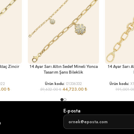
SEPETE EKLE
SEPETE EKLE
Ataç Zincir
14 Ayar Sarı Altın Sedef Mineli Yonca
14 Ayar Sarı A
Tasarım Şans Bileklik
022
Ürün kodu:
01336332
Ürün kodu:
X
1.00
₺
44,723.00
₺
59,632.00
₺
191,001.
E-posta
a