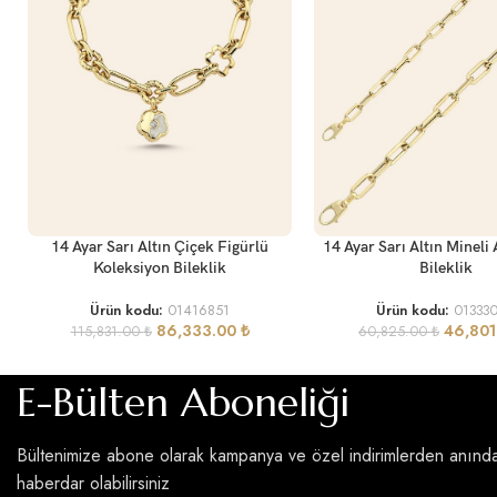
SEPETE EKLE
SEPETE EKLE
14 Ayar Sarı Altın Çiçek Figürlü
14 Ayar Sarı Altın Mineli 
Koleksiyon Bileklik
Bileklik
Ürün kodu:
01416851
Ürün kodu:
01333
86,333.00
₺
46,80
115,831.00
₺
60,825.00
₺
E-Bülten Aboneliği
Bültenimize abone olarak kampanya ve özel indirimlerden anınd
haberdar olabilirsiniz