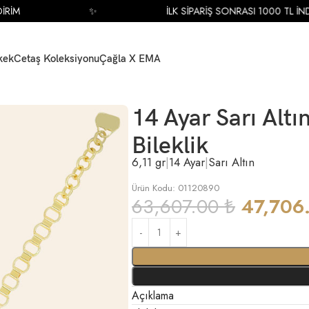
İM
✨
İLK SİPARİŞ SONRASI 1000 TL İNDİR
kek
Cetaş Koleksiyonu
Çağla X EMA
igürlü Şans Bileklik
14 Ayar Sarı Altı
Bileklik
6,11 gr
|
14 Ayar
|
Sarı Altın
Ürün Kodu: 01120890
63,607.00
₺
47,706
Açıklama