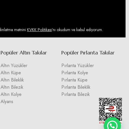
ydınlatma metnini
KVKK Politikası
’nı okudum ve kabul ediyorum.
Popüler Altın Takılar
Popüler Pırlanta Takılar
Altın Yüzükler
Pırlanta Yüzükler
Altın Küpe
Pırlanta Kolye
Altın Bileklik
Pırlanta Küpe
Altın Bilezik
Pırlanta Bileklik
Altın Kolye
Pırlanta Bilezik
Alyans