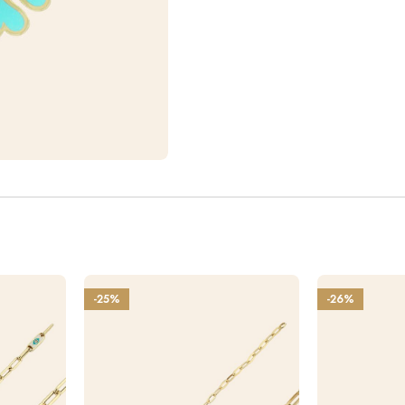
-25%
-26%