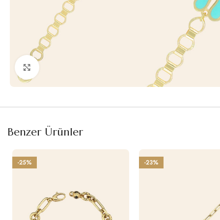
Büyütmek için tıklayın
Benzer Ürünler
-25%
-23%