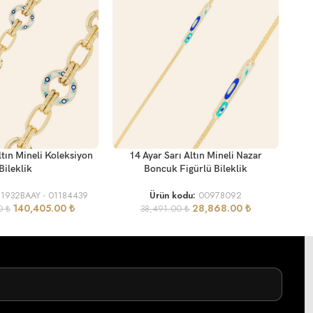
SEP
SEPETE EKLE
ltın Mineli Koleksiyon
14 Ayar Sarı Altın Mineli Nazar
Bon
Bileklik
Boncuk Figürlü Bileklik
11932BAAY - 01184439
Ürün kodu:
00978092
140,405.00
₺
28,868.00
₺
00
₺
38,491.00
₺