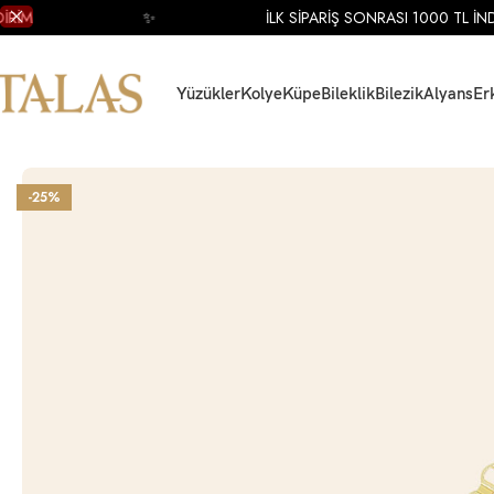
İM
✨
İLK SİPARİŞ SONRASI 1000 TL İNDİR
Yüzükler
Kolye
Küpe
Bileklik
Bilezik
Alyans
Er
Ana Sayfa
Bileklik
Altın Bileklik
Altın Mineli Bileklik
14 Ayar Sarı Altın Yonca F
-25%