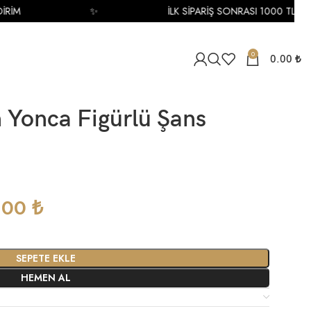
İM
✨
İLK SİPARİŞ SONRASI 1000 TL İNDİR
0
0.00
₺
n Yonca Figürlü Şans
.00
₺
SEPETE EKLE
HEMEN AL