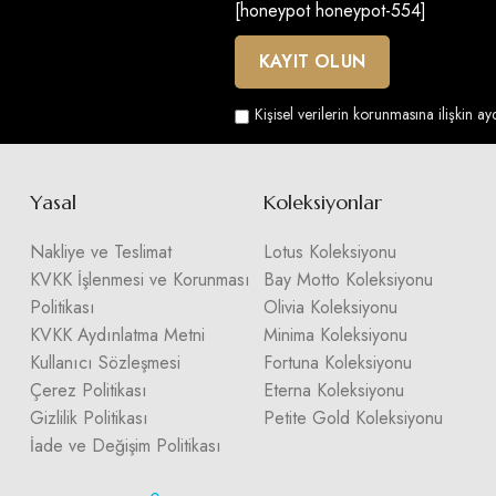
[honeypot honeypot-554]
Kişisel verilerin korunmasına ilişkin a
Yasal
Koleksiyonlar
Nakliye ve Teslimat
Lotus Koleksiyonu
KVKK İşlenmesi ve Korunması
Bay Motto Koleksiyonu
Politikası
Olivia Koleksiyonu
KVKK Aydınlatma Metni
Minima Koleksiyonu
Kullanıcı Sözleşmesi
Fortuna Koleksiyonu
Çerez Politikası
Eterna Koleksiyonu
Gizlilik Politikası
Petite Gold Koleksiyonu
İade ve Değişim Politikası