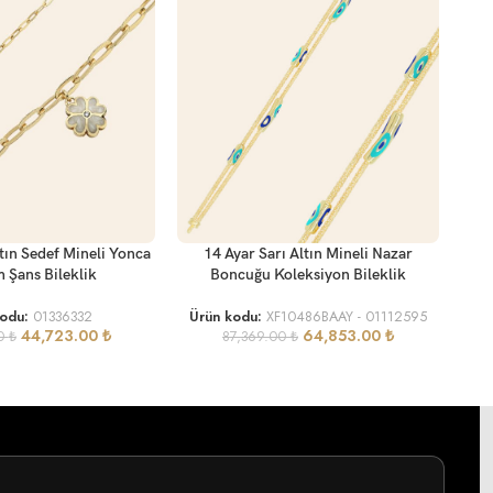
SEP
SEPETE EKLE
ltın Sedef Mineli Yonca
14 Ayar Sarı Altın Mineli Nazar
Bon
 Şans Bileklik
Boncuğu Koleksiyon Bileklik
Ürü
kodu:
01336332
Ürün kodu:
XF10486BAAY - 01112595
44,723.00
₺
64,853.00
₺
00
₺
87,369.00
₺