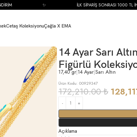
RİM
✨
İLK SİPARİŞ SONRASI 1000 TL İNDİ
kek
Cetaş Koleksiyonu
Çağla X EMA
 Nazar Boncuğu Figürlü Koleksiyon Bileklik
14 Ayar Sarı Alt
Figürlü Koleksiyo
17,40 gr
|
14 Ayar
|
Sarı Altın
Ürün Kodu: 00929347
172,210.00
₺
128,1
Açıklama