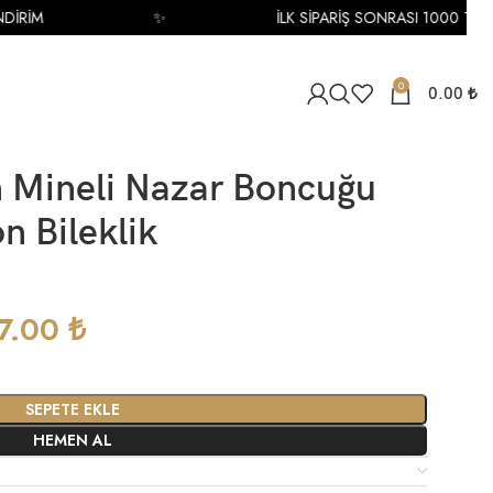
RİM
✨
İLK SİPARİŞ SONRASI 1000 TL İNDİ
0
0.00
₺
ın Mineli Nazar Boncuğu
n Bileklik
17.00
₺
SEPETE EKLE
HEMEN AL