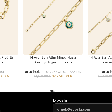
SEPETE EKLE
SEPETE EKLE
k Figürlü
14 Ayar Sarı Altın Mineli Nazar
14 Ayar Sarı A
lik
Boncuğu Figürlü Bileklik
Tasarım
851
Ürün kodu:
01647247-X11631BAAY-14K
Ürün 
3.00
₺
37,768.00
₺
51,139.00
₺
59,632.
E-posta
a