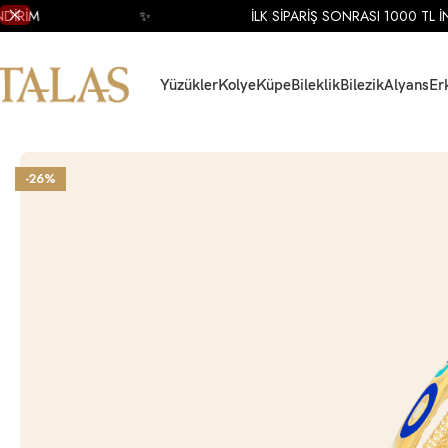
RİM
✨
İLK SİPARİŞ SONRASI 1000 TL İNDİ
Yüzükler
Kolye
Küpe
Bileklik
Bilezik
Alyans
Er
Ana Sayfa
Bileklik
Altın Bileklik
Altın Mineli Bileklik
14 Ayar Sarı Altın Mineli
-26%