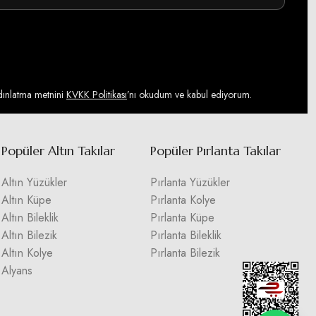
ydınlatma metnini
KVKK Politikası
’nı okudum ve kabul ediyorum.
Popüler Altın Takılar
Popüler Pırlanta Takılar
Altın Yüzükler
Pırlanta Yüzükler
Altın Küpe
Pırlanta Kolye
Altın Bileklik
Pırlanta Küpe
Altın Bilezik
Pırlanta Bileklik
Altın Kolye
Pırlanta Bilezik
Alyans