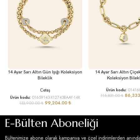
SEPETE EKLE
SEPETE EKLE
14 Ayar Sarı Altın Gün Işığı Koleksiyon
14 Ayar Sarı Altın Çiçe
Bileklik
Koleksiyon Bilek
Cetaş
Ürün kodu:
01416
86,33
115,831.00
₺
Ürün kodu:
01659143-X12743BAAY-14K
99,204.00
₺
133,900.00
₺
E-Bülten Aboneliği
Bültenimize abone olarak kampanya ve özel indirimlerden anınd