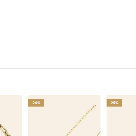
-26%
-25%