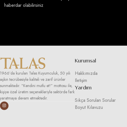
haberdar olabilirsiniz
Kurumsal
Hakkımızda
1966’da kurulan Talas Kuyumculuk, 50 yılı
aşkın tecrübesiyle kaliteli ve zarif ürünler
Iletişim
sunmaktadır. “Kendini mutlu et!” mottosu ile,
Yardım
kişiye özel üretim seçenekleriyle sektörde fark
yaratmaya devam etmektedir.
Sıkça Sorulan Sorular
Boyut Kılavuzu