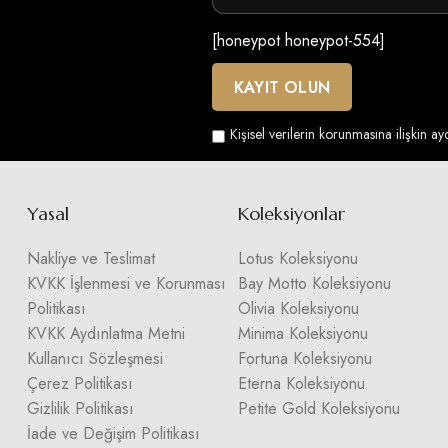
[honeypot honeypot-554]
Kişisel verilerin korunmasına ilişkin a
Yasal
Koleksiyonlar
Nakliye ve Teslimat
Lotus Koleksiyonu
KVKK İşlenmesi ve Korunması
Bay Motto Koleksiyonu
Politikası
Olivia Koleksiyonu
KVKK Aydınlatma Metni
Minima Koleksiyonu
Kullanıcı Sözleşmesi
Fortuna Koleksiyonu
Çerez Politikası
Eterna Koleksiyonu
Gizlilik Politikası
Petite Gold Koleksiyonu
İade ve Değişim Politikası