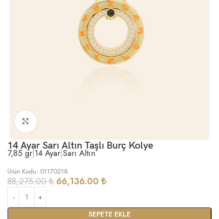
Büyütmek için tıklayın
14 Ayar Sarı Altın Taşlı Burç Kolye
7,85 gr
|
14 Ayar
|
Sarı Altın
Ürün Kodu: 01170218
88,275.00
₺
66,136.00
₺
SEPETE EKLE