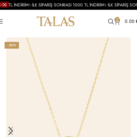
000 TL İNDİRİM
✨
İLK SİPARİŞ SONRASI 1000 TL İNDİRİM
✨
İLK SİPARİŞ SO
0
0.00
Ana Sayfa
Accessories
-25%