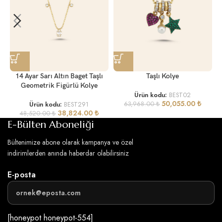
14 Ayar Sarı Altın Baget Taşlı
Taşlı Kolye
Geometrik Figürlü Kolye
Ürün kodu:
BEST02
50,055.00
₺
Ürün kodu:
BEST291
63,968.00
₺
38,824.00
₺
48,520.00
₺
E-Bülten Aboneliği
Bültenimize abone olarak kampanya ve özel
indirimlerden anında haberdar olabilirsiniz
E-posta
[honeypot honeypot-554]