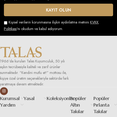
Kişisel verilerin korunmasına ilişkin aydınlatma metnini
KVKK
Politikası
’nı okudum ve kabul ediyorum.
1966’da kurulan Talas Kuyumculuk, 50 yılı
aşkın tecrübesiyle kaliteli ve zarif ürünler
sunmaktadır. “Kendini mutlu et!” mottosu ile,
kişiye özel üretim seçenekleriyle sektörde fark
yaratmaya devam etmektedir.
Kurumsal
Yasal
Koleksiyonlar
Popüler
Popüler
Yardım
Altın
Pırlanta
Takılar
Takılar