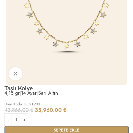
Büyütmek için tıklayın
Taşlı Kolye
4,15 gr
|
14 Ayar
|
Sarı Altın
Ürün Kodu: BEST233
43,866.00
₺
35,960.00
₺
SEPETE EKLE