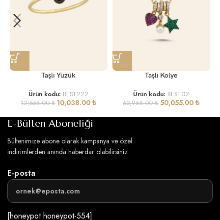
Taşlı Yüzük
Taşlı Kolye
Ürün kodu:
BEST222
Ürün kodu:
BEST02
10,038.00
₺
50,055.00
₺
12,558.00
₺
63,968.00
₺
E-Bülten Aboneliği
Bültenimize abone olarak kampanya ve özel
indirimlerden anında haberdar olabilirsiniz
E-posta
[honeypot honeypot-554]