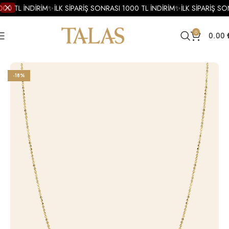
000 TL İNDİRİM
✨
İLK SİPARİŞ SONRASI 1000 TL İNDİRİM
✨
İLK SİPARİŞ SO
0
0.00
Ana Sayfa
Accessories
-18%