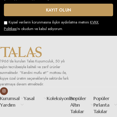
Kişisel verilerin korunmasına ilişkin aydınlatma metnini
KVKK
Politikası
’nı okudum ve kabul ediyorum.
1966’da kurulan Talas Kuyumculuk, 50 yılı
aşkın tecrübesiyle kaliteli ve zarif ürünler
sunmaktadır. “Kendini mutlu et!” mottosu ile,
kişiye özel üretim seçenekleriyle sektörde fark
yaratmaya devam etmektedir.
Kurumsal
Yasal
Koleksiyonlar
Popüler
Popüler
Yardım
Altın
Pırlanta
Takılar
Takılar