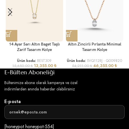
14 Ayar Sarı Altın Baget Taşlı
Altın Zincirli Pırlanta Minimal
Zarif Tasarım Kolye
Tasarım Kolye
Ürün kodu:
BEST309
Ürün kodu:
SVQ112RJ - Q009820
13,355.00
₺
46,355.00
₺
15,650.00
₺
54,211.00
₺
E-Bülten Aboneliği
Bültenimize abone olarak kampanya ve özel
indirimlerden anında haberdar olabilirsiniz
E-posta
[honeypot honeypot-554]