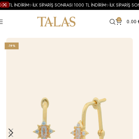
000 TL İNDİRİM
✨
İLK SİPARİŞ SONRASI 1000 TL İNDİRİM
✨
İLK SİPARİŞ SO
0
0.00
Ana Sayfa
Accessories
-19%