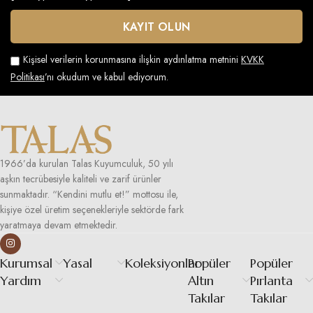
Kişisel verilerin korunmasına ilişkin aydınlatma metnini
KVKK
Politikası
’nı okudum ve kabul ediyorum.
1966’da kurulan Talas Kuyumculuk, 50 yılı
aşkın tecrübesiyle kaliteli ve zarif ürünler
sunmaktadır. “Kendini mutlu et!” mottosu ile,
kişiye özel üretim seçenekleriyle sektörde fark
yaratmaya devam etmektedir.
Kurumsal
Yasal
Koleksiyonlar
Popüler
Popüler
Yardım
Altın
Pırlanta
Takılar
Takılar