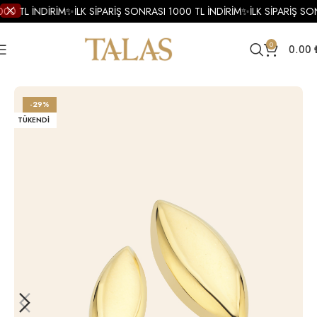
000 TL İNDİRİM
✨
İLK SİPARİŞ SONRASI 1000 TL İNDİRİM
✨
İLK SİPARİŞ SO
0
0.00
Ana Sayfa
Yüzükler
Altın Yüzükler
Altın Tasarım Yüzük
-29%
TÜKENDI