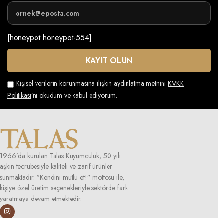
[honeypot honeypot-554]
Kişisel verilerin korunmasına ilişkin aydınlatma metnini
KVKK
Politikası
’nı okudum ve kabul ediyorum.
1966’da kurulan Talas Kuyumculuk, 50 yılı
aşkın tecrübesiyle kaliteli ve zarif ürünler
sunmaktadır. “Kendini mutlu et!” mottosu ile,
kişiye özel üretim seçenekleriyle sektörde fark
yaratmaya devam etmektedir.