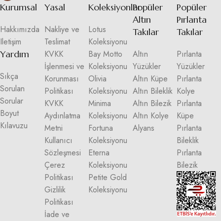
Kurumsal
Yasal
Koleksiyonlar
Popüler
Popüler
Altın
Pırlanta
Hakkımızda
Nakliye ve
Lotus
Takılar
Takılar
Iletişim
Teslimat
Koleksiyonu
Yardım
KVKK
Bay Motto
Altın
Pırlanta
İşlenmesi ve
Koleksiyonu
Yüzükler
Yüzükler
Sıkça
Korunması
Olivia
Altın Küpe
Pırlanta
Sorulan
Politikası
Koleksiyonu
Altın Bileklik
Kolye
Sorular
KVKK
Minima
Altın Bilezik
Pırlanta
Boyut
Aydınlatma
Koleksiyonu
Altın Kolye
Küpe
Kılavuzu
Metni
Fortuna
Alyans
Pırlanta
Kullanıcı
Koleksiyonu
Bileklik
Sözleşmesi
Eterna
Pırlanta
Çerez
Koleksiyonu
Bilezik
Politikası
Petite Gold
Gizlilik
Koleksiyonu
Politikası
İade ve