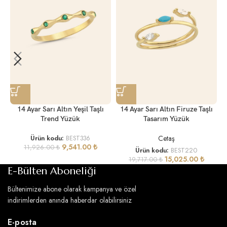
14 Ayar Sarı Altın Yeşil Taşlı
14 Ayar Sarı Altın Firuze Taşlı
Trend Yüzük
Tasarım Yüzük
Cetaş
Ürün kodu:
BEST336
9,541.00
₺
11,926.00
₺
Ürün kodu:
BEST220
15,025.00
₺
19,717.00
₺
E-Bülten Aboneliği
Bültenimize abone olarak kampanya ve özel
indirimlerden anında haberdar olabilirsiniz
E-posta