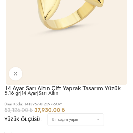
Büyütmek için tıklayın
14 Ayar Sarı Altın Çift Yaprak Tasarım Yüzük
5,16 gr
|
14 Ayar
|
Sarı Altın
Ürün Kodu: 1413957-X12597RAAY
53,126.00
₺
37,930.00
₺
YÜZÜK ÖLÇÜSÜ