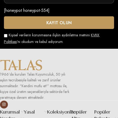
[honeypot honeypot-554]
Kişisel verilerin korunmasına ilişkin aydınlatma metnini
KVKK
Politikası
’nı okudum ve kabul ediyorum.
1966’da kurulan Talas Kuyumculuk, 50 yılı
aşkın tecrübesiyle kaliteli ve zarif ürünler
sunmaktadır. “Kendini mutlu et!” mottosu ile,
kişiye özel üretim seçenekleriyle sektörde fark
yaratmaya devam etmektedir.
Kurumsal
Yasal
Koleksiyonlar
Popüler
Popüler