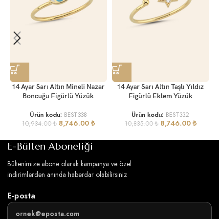
14 Ayar Sarı Altın Mineli Nazar
14 Ayar Sarı Altın Taşlı Yıldız
Boncuğu Figürlü Yüzük
Figürlü Eklem Yüzük
Ürün kodu:
BEST338
Ürün kodu:
BEST332
8,746.00
₺
8,746.00
₺
10,934.00
₺
10,835.00
₺
E-Bülten Aboneliği
Bültenimize abone olarak kampanya ve özel
indirimlerden anında haberdar olabilirsiniz
E-posta