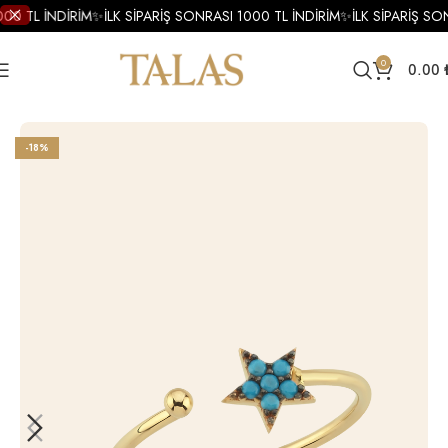
000 TL İNDİRİM
✨
İLK SİPARİŞ SONRASI 1000 TL İNDİRİM
✨
İLK SİPARİŞ SO
0
0.00
Ana Sayfa
Yüzükler
Altın Yüzükler
Altın Minimal Yüzük
-18%