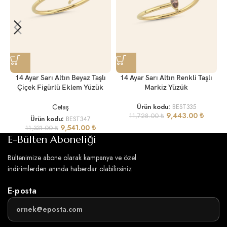
14 Ayar Sarı Altın Beyaz Taşlı
14 Ayar Sarı Altın Renkli Taşlı
Çiçek Figürlü Eklem Yüzük
Markiz Yüzük
Cetaş
Ürün kodu:
BEST335
9,443.00
₺
11,728.00
₺
Ürün kodu:
BEST347
9,541.00
₺
11,331.00
₺
E-Bülten Aboneliği
Bültenimize abone olarak kampanya ve özel
indirimlerden anında haberdar olabilirsiniz
E-posta