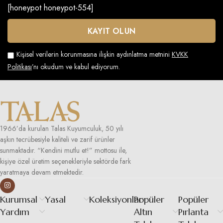
[honeypot honeypot-554]
Kişisel verilerin korunmasına ilişkin aydınlatma metnini
KVKK
Politikası
’nı okudum ve kabul ediyorum.
1966’da kurulan Talas Kuyumculuk, 50 yılı
aşkın tecrübesiyle kaliteli ve zarif ürünler
sunmaktadır. “Kendini mutlu et!” mottosu ile,
kişiye özel üretim seçenekleriyle sektörde fark
yaratmaya devam etmektedir.
Kurumsal
Yasal
Koleksiyonlar
Popüler
Popüler
Yardım
Altın
Pırlanta