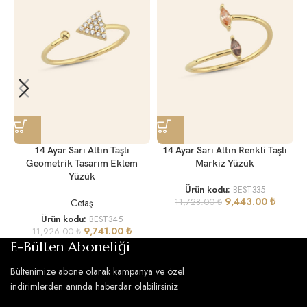
14 Ayar Sarı Altın Taşlı
14 Ayar Sarı Altın Renkli Taşlı
Geometrik Tasarım Eklem
Markiz Yüzük
Yüzük
Ürün kodu:
BEST335
9,443.00
₺
Cetaş
11,728.00
₺
Ürün kodu:
BEST345
9,741.00
₺
11,926.00
₺
E-Bülten Aboneliği
Bültenimize abone olarak kampanya ve özel
indirimlerden anında haberdar olabilirsiniz