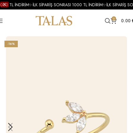
000 TL İNDİRİM
✨
İLK SİPARİŞ SONRASI 1000 TL İNDİRİM
✨
İLK SİPARİŞ S
0
0.00
Ana Sayfa
Yüzükler
Altın Yüzükler
Altın Minimal Yüzük
-16%