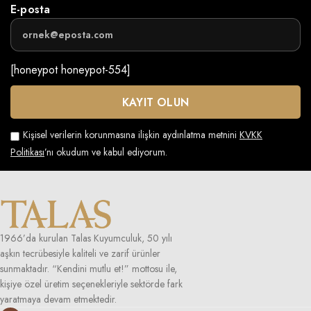
E-posta
[honeypot honeypot-554]
Kişisel verilerin korunmasına ilişkin aydınlatma metnini
KVKK
Politikası
’nı okudum ve kabul ediyorum.
1966’da kurulan Talas Kuyumculuk, 50 yılı
aşkın tecrübesiyle kaliteli ve zarif ürünler
sunmaktadır. “Kendini mutlu et!” mottosu ile,
kişiye özel üretim seçenekleriyle sektörde fark
yaratmaya devam etmektedir.