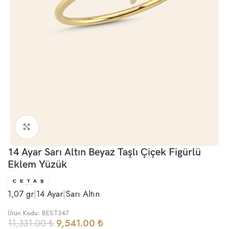
Büyütmek için tıklayın
14 Ayar Sarı Altın Beyaz Taşlı Çiçek Figürlü
Eklem Yüzük
1,07 gr
|
14 Ayar
|
Sarı Altın
Ürün Kodu: BEST347
11,331.00
₺
9,541.00
₺