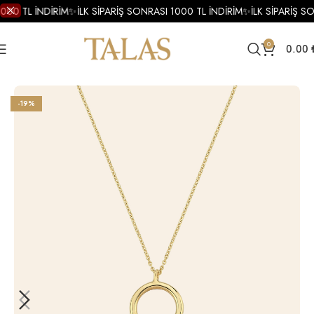
000 TL İNDİRİM
✨
İLK SİPARİŞ SONRASI 1000 TL İNDİRİM
✨
İLK SİPARİŞ S
0
0.00
Ana Sayfa
Kolye
Altın Kolye
Altın Tasarım Kolye
-19%