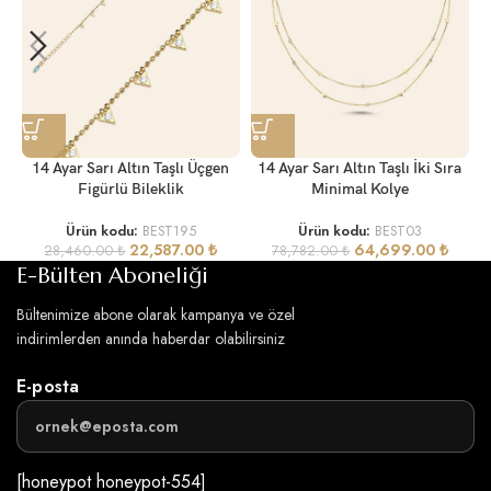
14 Ayar Sarı Altın Taşlı Üçgen
14 Ayar Sarı Altın Taşlı İki Sıra
Figürlü Bileklik
Minimal Kolye
Ürün kodu:
BEST195
Ürün kodu:
BEST03
22,587.00
₺
64,699.00
₺
28,460.00
₺
78,782.00
₺
E-Bülten Aboneliği
Bültenimize abone olarak kampanya ve özel
indirimlerden anında haberdar olabilirsiniz
E-posta
[honeypot honeypot-554]