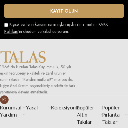
Kişisel verilerin korunmasına ilişkin aydınlatma metnini
KVKK
Politikası
’nı okudum ve kabul ediyorum.
1966’da kurulan Talas Kuyumculuk, 50 yılı
aşkın tecrübesiyle kaliteli ve zarif ürünler
sunmaktadır. “Kendini mutlu et!” mottosu ile,
kişiye özel üretim seçenekleriyle sektörde fark
yaratmaya devam etmektedir.
Kurumsal
Yasal
Koleksiyonlar
Popüler
Popüler
Yardım
Altın
Pırlanta
Takılar
Takılar