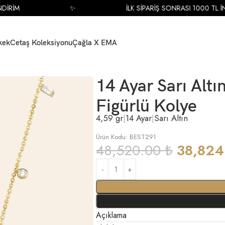
RİM
✨
İLK SİPARİŞ SONRASI 1000 TL İNDİ
kek
Cetaş Koleksiyonu
Çağla X EMA
ye
14 Ayar Sarı Altı
Figürlü Kolye
4,59 gr
|
14 Ayar
|
Sarı Altın
Ürün Kodu: BEST291
48,520.00
₺
38,82
Açıklama