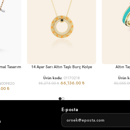
SEPETE EKLE
SEPETE EKLE
imal Tasarım
14 Ayar Sarı Altın Taşlı Burç Kolye
Altın Ta
Ürün kodu:
01170218
Ürün 
66,136.00
₺
 Q009820
88,275.00
₺
50,055.
.00
₺
E-posta
a