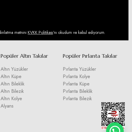
ydınlatma metnini
KVKK Politikası
’nı okudum ve kabul ediyorum.
Popüler Altın Takılar
Popüler Pırlanta Takılar
Altın Yüzükler
Pırlanta Yüzükler
Altın Küpe
Pırlanta Kolye
Altın Bileklik
Pırlanta Küpe
Altın Bilezik
Pırlanta Bileklik
Altın Kolye
Pırlanta Bilezik
Alyans