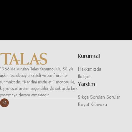
Kurumsal
Hakkımızda
1966’da kurulan Talas Kuyumculuk, 50 yılı
aşkın tecrübesiyle kaliteli ve zarif ürünler
Iletişim
sunmaktadır. “Kendini mutlu et!” mottosu ile,
Yardım
kişiye özel üretim seçenekleriyle sektörde fark
yaratmaya devam etmektedir.
Sıkça Sorulan Sorular
Boyut Kılavuzu