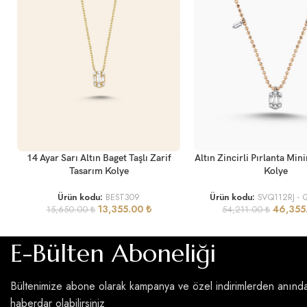
SEPETE EKLE
SEPETE EKLE
14 Ayar Sarı Altın Baget Taşlı Zarif
Altın Zincirli Pırlanta Min
Tasarım Kolye
Kolye
Ürün kodu:
BEST309
Ürün kodu:
SVQ112RJ -
13,355.00
₺
46,355
15,650.00
₺
54,211.00
₺
E-Bülten Aboneliği
Bültenimize abone olarak kampanya ve özel indirimlerden anınd
haberdar olabilirsiniz