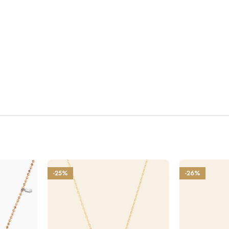
-25%
-26%