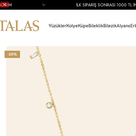
RİM
✨
İLK SİPARİŞ SONRASI 1000 TL İNDİ
Yüzükler
Kolye
Küpe
Bileklik
Bilezik
Alyans
Er
Ana Sayfa
Accessories
14 Ayar Sarı Altın Baget Taşlı Geometrik Figürlü Kol
-20%