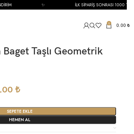
RİM
✨
İLK SİPARİŞ SONRASI 1000 TL İNDİ
0
0.00
₺
n Baget Taşlı Geometrik
4.00
₺
SEPETE EKLE
HEMEN AL