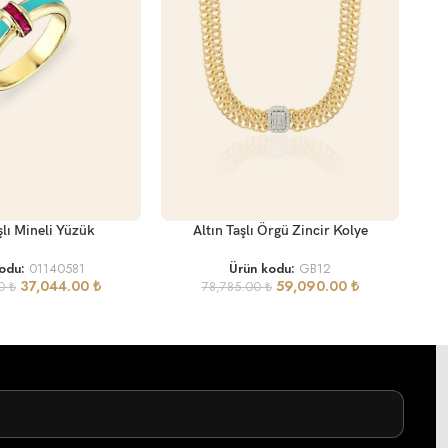
SEP
SEPETE EKLE
Sarı
şlı Mineli Yüzük
Altın Taşlı Örgü Zincir Kolye
kodu:
01140581
Ürün kodu:
GB12
37,044.00
₺
59,090.00
₺
00
₺
78,785.00
₺