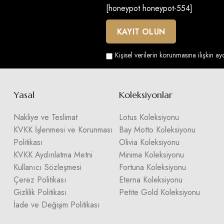
[honeypot honeypot-554]
Kişisel verilerin korunmasına ilişkin a
Yasal
Koleksiyonlar
Nakliye ve Teslimat
Lotus Koleksiyonu
KVKK İşlenmesi ve Korunması
Bay Motto Koleksiyonu
Politikası
Olivia Koleksiyonu
KVKK Aydınlatma Metni
Minima Koleksiyonu
Kullanıcı Sözleşmesi
Fortuna Koleksiyonu
Çerez Politikası
Eterna Koleksiyonu
Gizlilik Politikası
Petite Gold Koleksiyonu
İade ve Değişim Politikası