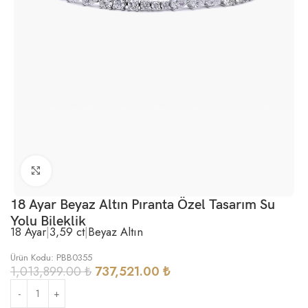
Büyütmek için tıklayın
18 Ayar Beyaz Altın Pıranta Özel Tasarım Su
Yolu Bileklik
18 Ayar
|
3,59 ct
|
Beyaz Altın
Ürün Kodu: PBB0355
1,013,899.00
₺
737,521.00
₺