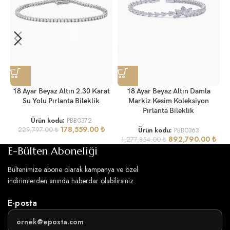
18 Ayar Beyaz Altın 2.30 Karat
18 Ayar Beyaz Altın Damla
Su Yolu Pırlanta Bileklik
Markiz Kesim Koleksiyon
Pırlanta Bileklik
Ürün kodu:
PBB0372
178,559.00
₺
229,797.00
₺
Ürün kodu:
PBB0363
892,790.00
₺
1,277,854.00
₺
E-Bülten Aboneliği
Bültenimize abone olarak kampanya ve özel
indirimlerden anında haberdar olabilirsiniz
E-posta