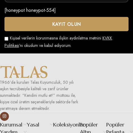
[honeypot honeypot-554]
Kişisel verilerin korunmasına ilişkin aydınlatma metnini
KVKK
Politikası
’nı okudum ve kabul ediyorum.
1966’da kurulan Talas Kuyumculuk, 50 yılı
aşkın tecrübesiyle kaliteli ve zarif ürünler
sunmaktadır. “Kendini mutlu et!” mottosu ile,
kişiye özel üretim seçenekleriyle sektörde fark
yaratmaya devam etmektedir.
Kurumsal
Yasal
Koleksiyonlar
Popüler
Popüler
Yardım
Altın
Pırlanta