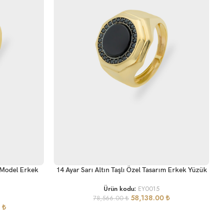
SEPETE EKLE
k Model Erkek
14 Ayar Sarı Altın Taşlı Özel Tasarım Erkek Yüzük
Ürün kodu:
EY0015
58,138.00
₺
78,566.00
₺
0
₺