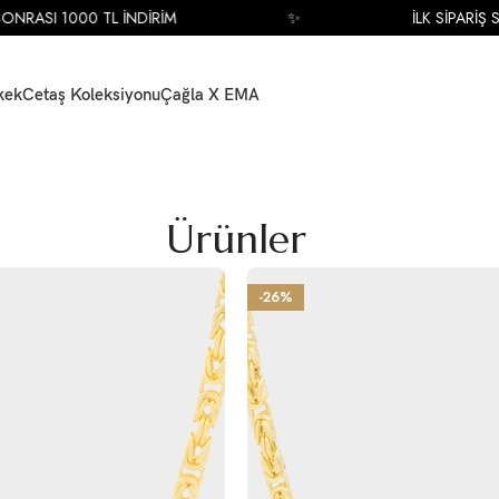
SI 1000 TL İNDİRİM
✨
İLK SİPARİŞ SONRA
kek
Cetaş Koleksiyonu
Çağla X EMA
Ürünler
-26%