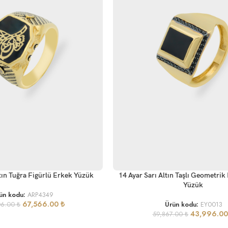
SEPETE EKLE
ltın Tuğra Figürlü Erkek Yüzük
14 Ayar Sarı Altın Taşlı Geometri
Yüzük
ün kodu:
ARP4349
67,566.00
₺
06.00
₺
Ürün kodu:
EY0013
43,996.0
59,867.00
₺