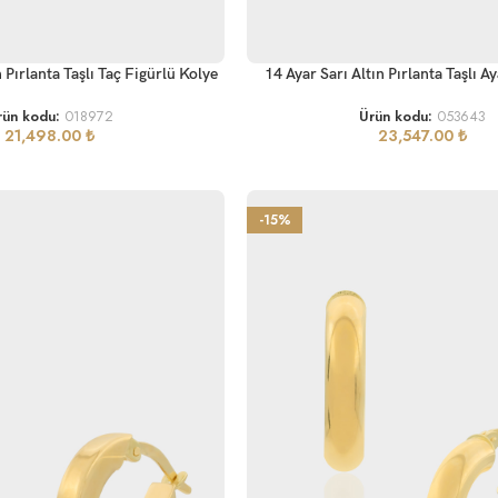
SEPETE EKLE
n Pırlanta Taşlı Taç Figürlü Kolye
14 Ayar Sarı Altın Pırlanta Taşlı Ay
rün kodu:
018972
Ürün kodu:
053643
21,498.00
₺
23,547.00
₺
-15%