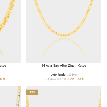
SEPETE EKLE
Kolye
14 Ayar Sarı Altın Zincir Kolye
Ürün kodu:
M2196
00
₺
80,921.00
₺
104,464.00
₺
-25%