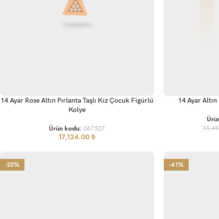
SEPETE EKLE
SEPETE EKLE
14 Ayar Rose Altın Pırlanta Taşlı Kız Çocuk Figürlü
14 Ayar Altın
Kolye
Ürü
Ürün kodu:
067527
15,4
17,124.00
₺
-25%
-41%