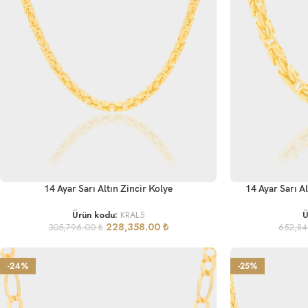
SEPETE EKLE
SEPETE EKLE
14 Ayar Sarı Altın Zincir Kolye
14 Ayar Sarı A
Ürün kodu:
KRAL5
Ü
228,358.00
₺
305,796.00
₺
652,8
-24%
-25%