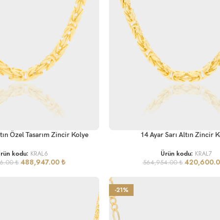
SEPETE EKLE
ltın Özel Tasarım Zincir Kolye
14 Ayar Sarı Altın Zincir 
rün kodu:
KRAL6
Ürün kodu:
KRAL7
488,947.00
₺
420,600.
46.00
₺
564,954.00
₺
-21%