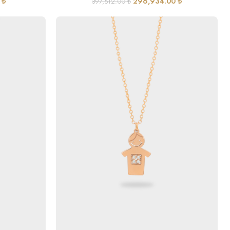
0
₺
296,934.00
₺
397,512.00
₺