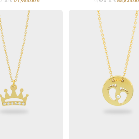
177,955.00
₺
65,835.0
73.00
₺
83,664.00
₺