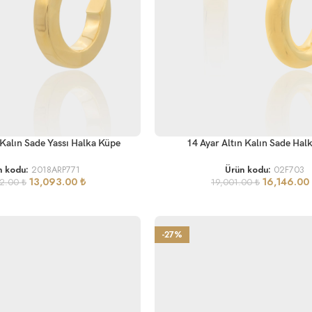
SEPETE EKLE
 Kalın Sade Yassı Halka Küpe
14 Ayar Altın Kalın Sade Hal
n kodu:
2018ARP771
Ürün kodu:
02F703
13,093.00
₺
16,146.00
82.00
₺
19,001.00
₺
-27%