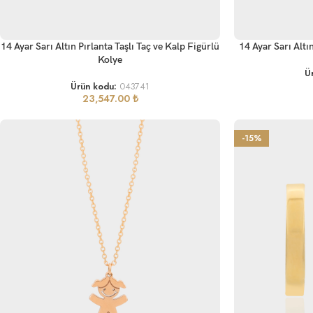
SEPETE EKLE
SEPETE EKLE
14 Ayar Sarı Altın Pırlanta Taşlı Taç ve Kalp Figürlü
14 Ayar Sarı Altı
Kolye
Ü
Ürün kodu:
043741
23,547.00
₺
-15%