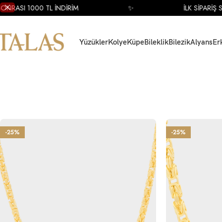
SI 1000 TL İNDİRİM
✨
İLK SİPARİŞ SONRA
Yüzükler
Kolye
Küpe
Bileklik
Bilezik
Alyans
Er
-25%
-25%