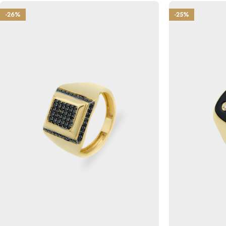
-26%
-25%