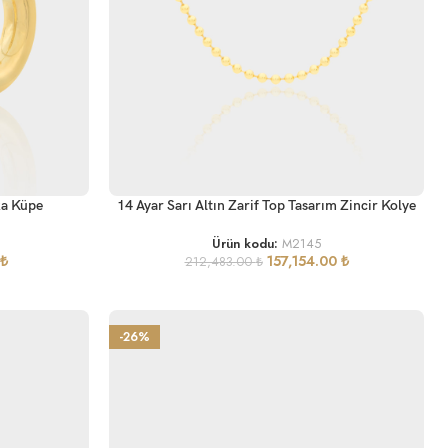
SEPETE EKLE
ka Küpe
14 Ayar Sarı Altın Zarif Top Tasarım Zincir Kolye
Ürün kodu:
M2145
₺
157,154.00
₺
212,483.00
₺
-26%