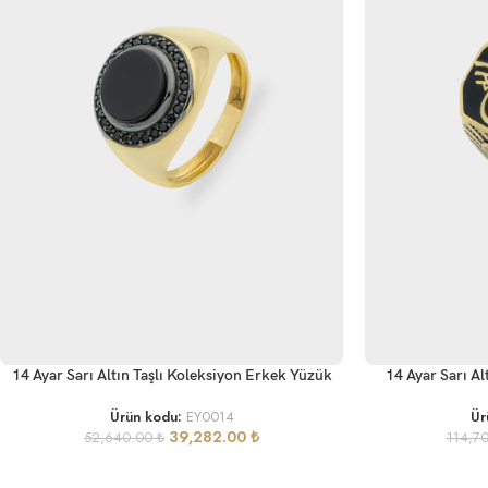
SEPETE EKLE
SEPETE EKLE
14 Ayar Sarı Altın Taşlı Koleksiyon Erkek Yüzük
14 Ayar Sarı A
Ürün kodu:
EY0014
Ür
39,282.00
₺
52,640.00
₺
114,7