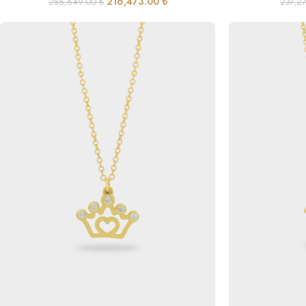
216,473.00
₺
286,649.00
₺
237,2