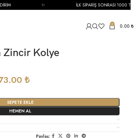
RİM
✨
İLK SİPARİŞ SONRASI 1000 TL İNDİ
0
0.00
₺
n Zincir Kolye
73.00
₺
SEPETE EKLE
HEMEN AL
Paylaş: