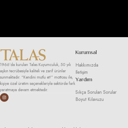
Kurumsal
Hakkımızda
1966’da kurulan Talas Kuyumculuk, 50 yılı
aşkın tecrübesiyle kaliteli ve zarif ürünler
Iletişim
sunmaktadır. “Kendini mutlu et!” mottosu ile,
Yardım
kişiye özel üretim seçenekleriyle sektörde fark
yaratmaya devam etmektedir.
Sıkça Sorulan Sorular
Boyut Kılavuzu