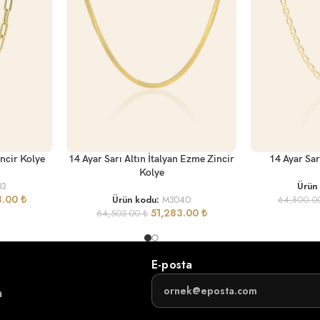
SEPETE EKLE
SEPETE EKLE
incir Kolye
14 Ayar Sarı Altın İtalyan Ezme Zincir
14 Ayar Sar
Kolye
33
Ürün
8.00
₺
Ürün kodu:
M3040
64,800.
51,283.00
₺
64,503.00
₺
E-posta
a