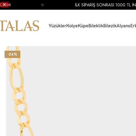
RİM
✨
İLK SİPARİŞ SONRASI 1000 TL İNDİ
Yüzükler
Kolye
Küpe
Bileklik
Bilezik
Alyans
Er
Ana Sayfa
Kolye
Altın Kolye
Altın Zincir Kolye
14 Ayar Sarı Altın Zincir Koly
-24%