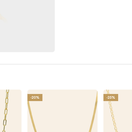
-20%
-25%