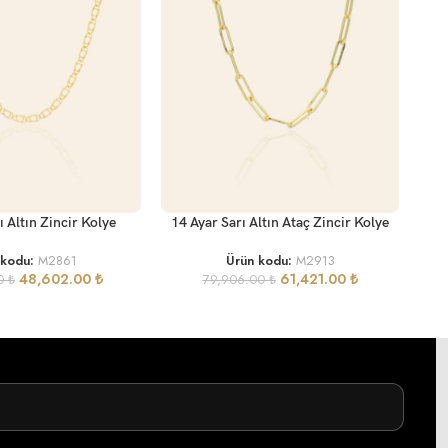
SEP
SEPETE EKLE
ı Altın Zincir Kolye
14 Ayar Sarı Altın Ataç Zincir Kolye
 kodu:
M2861
Ürün kodu:
M2913
48,602.00
₺
61,421.00
₺
00
₺
79,906.00
₺