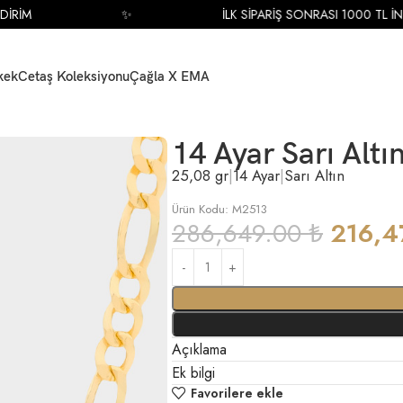
RİM
✨
İLK SİPARİŞ SONRASI 1000 TL İNDİ
kek
Cetaş Koleksiyonu
Çağla X EMA
e
14 Ayar Sarı Altı
25,08 gr
|
14 Ayar
|
Sarı Altın
Ürün Kodu: M2513
286,649.00
₺
216,4
Açıklama
Ek bilgi
Favorilere ekle