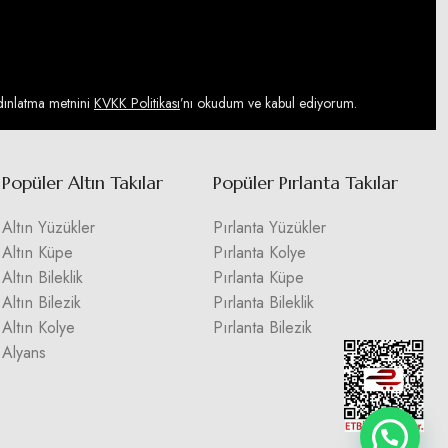
ydınlatma metnini
KVKK Politikası
’nı okudum ve kabul ediyorum.
Popüler Altın Takılar
Popüler Pırlanta Takılar
Altın Yüzükler
Pırlanta Yüzükler
Altın Küpe
Pırlanta Kolye
Altın Bileklik
Pırlanta Küpe
Altın Bilezik
Pırlanta Bileklik
Altın Kolye
Pırlanta Bilezik
Alyans