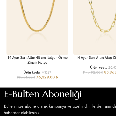
SEPETE EKLE
SEPETE EKLE
14 Ayar Sarı Altın 45 cm İtalyan Örme
14 Ayar Sarı Altın Ataç Z
Zincir Kolye
Ürün kodu:
20M
85,86
Ürün kodu:
M3327
114,492.00
₺
76,329.00
₺
98,791.00
₺
E-Bülten Aboneliği
Bültenimize abone olarak kampanya ve özel indirimlerden anınd
haberdar olabilirsiniz