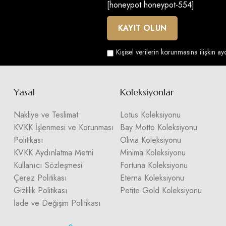
[honeypot honeypot-554]
Kişisel verilerin korunmasına ilişkin a
Yasal
Koleksiyonlar
Nakliye ve Teslimat
Lotus Koleksiyonu
KVKK İşlenmesi ve Korunması
Bay Motto Koleksiyonu
Politikası
Olivia Koleksiyonu
KVKK Aydınlatma Metni
Minima Koleksiyonu
Kullanıcı Sözleşmesi
Fortuna Koleksiyonu
Çerez Politikası
Eterna Koleksiyonu
Gizlilik Politikası
Petite Gold Koleksiyonu
İade ve Değişim Politikası