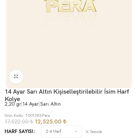
Büyütmek için tıklayın
14 Ayar Sarı Altın Kişiselleştirilebilir İsim Harf
Kolye
2,20 gr
|
14 Ayar
|
Sarı Altın
Ürün Kodu: T001395-Pera
17,522.00
₺
12,525.00
₺
HARF SAYISI
Temizle