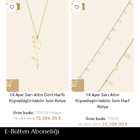
-17%
-11%
14 Ayar Sarı Altın Dört Harfli
14 Ayar Sarı Altın
Kişiselleştirilebilir İsim Kolye
Kişiselleştirilebilir İsim Harf
Kolye
Ürün kodu:
T001395-Maya
15,384.00
₺
18,585.00
₺
Ürün kodu:
T0001
32,359.00
₺
36,466.00
₺
E-Bülten Aboneliği