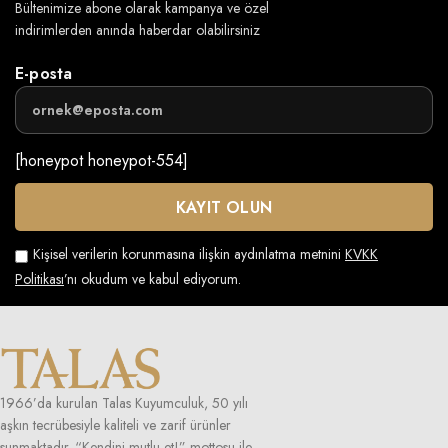
Bültenimize abone olarak kampanya ve özel
indirimlerden anında haberdar olabilirsiniz
E-posta
[honeypot honeypot-554]
Kişisel verilerin korunmasına ilişkin aydınlatma metnini
KVKK
Politikası
’nı okudum ve kabul ediyorum.
1966’da kurulan Talas Kuyumculuk, 50 yılı
aşkın tecrübesiyle kaliteli ve zarif ürünler
sunmaktadır. “Kendini mutlu et!” mottosu ile,