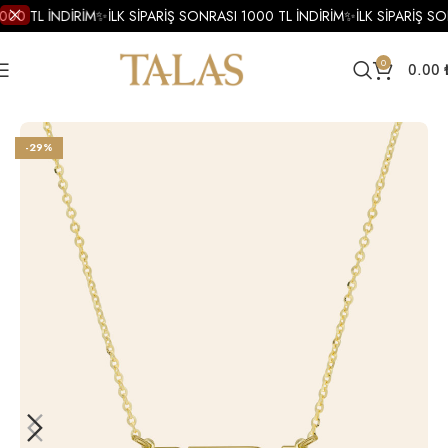
000 TL İNDİRİM
✨
İLK SİPARİŞ SONRASI 1000 TL İNDİRİM
✨
İLK SİPARİŞ SO
0
0.00
Ana Sayfa
Kolye
Altın Kolye
Altın İsim Kolye
-29%