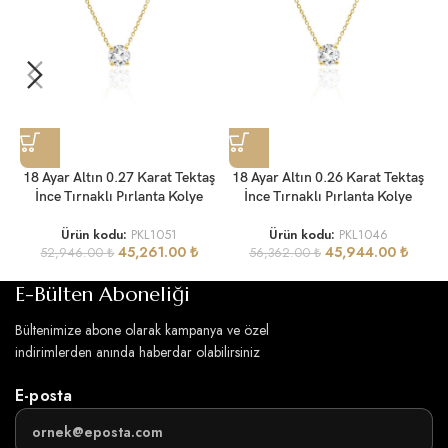
18 Ayar Altın 0.27 Karat Tektaş
18 Ayar Altın 0.26 Karat Tektaş
İnce Tırnaklı Pırlanta Kolye
İnce Tırnaklı Pırlanta Kolye
Ürün kodu:
PKL1051
Ürün kodu:
PKL1046
45,261.00
₺
45,944.00
₺
52,946.00
₺
56,362.00
₺
E-Bülten Aboneliği
Bültenimize abone olarak kampanya ve özel
indirimlerden anında haberdar olabilirsiniz
E-posta