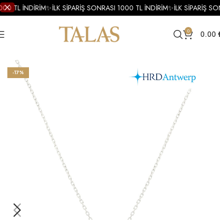
000 TL İNDİRİM
✨
İLK SİPARİŞ SONRASI 1000 TL İNDİRİM
✨
İLK SİPARİŞ SO
0
0.00
Ana Sayfa
Kolye
Pırlanta Kolye
Pırlanta Tektaş Kolye
-17%