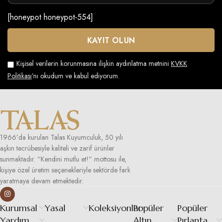
[honeypot honeypot-554]
Kişisel verilerin korunmasına ilişkin aydınlatma metnini
KVKK
Politikası
’nı okudum ve kabul ediyorum.
1966’da kurulan Talas Kuyumculuk, 50 yılı
aşkın tecrübesiyle kaliteli ve zarif ürünler
sunmaktadır. “Kendini mutlu et!” mottosu ile,
kişiye özel üretim seçenekleriyle sektörde fark
yaratmaya devam etmektedir.
Kurumsal
Yasal
Koleksiyonlar
Popüler
Popüler
Yardım
Altın
Pırlanta