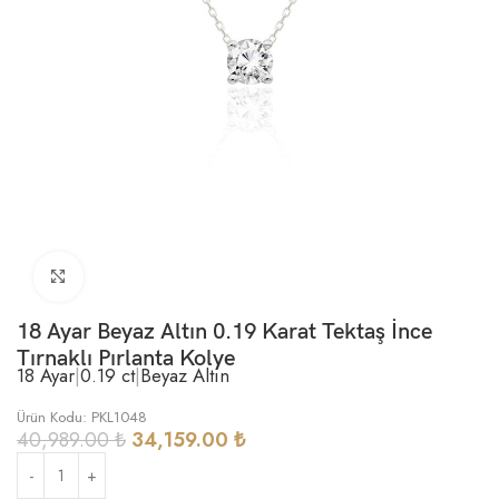
Büyütmek için tıklayın
18 Ayar Beyaz Altın 0.19 Karat Tektaş İnce
Tırnaklı Pırlanta Kolye
18 Ayar
|
0.19 ct
|
Beyaz Altın
Ürün Kodu: PKL1048
40,989.00
₺
34,159.00
₺