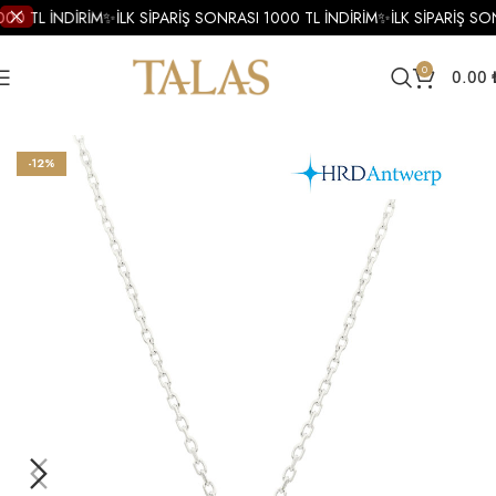
000 TL İNDİRİM
✨
İLK SİPARİŞ SONRASI 1000 TL İNDİRİM
✨
İLK SİPARİŞ SO
0
0.00
Ana Sayfa
Kolye
Pırlanta Kolye
Pırlanta Tektaş Kolye
-12%