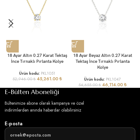
1
18 Ayar Altın 0.27 Karat Tektaş
18 Ayar Beyaz Altın 0.27 Karat
İnce Tırnaklı Pırlanta Kolye
Tektaş İnce Tırnaklı Pırlanta
Kolye
Ürün kodu:
PKL1051
45,261.00
₺
52,946.00
₺
Ürün kodu:
PKL1047
46,114.00
₺
54,655.00
₺
E-Bülten Aboneliği
Bültenimize abone olarak kampanya ve özel
indirimlerden anında haberdar olabilirsiniz
E-posta