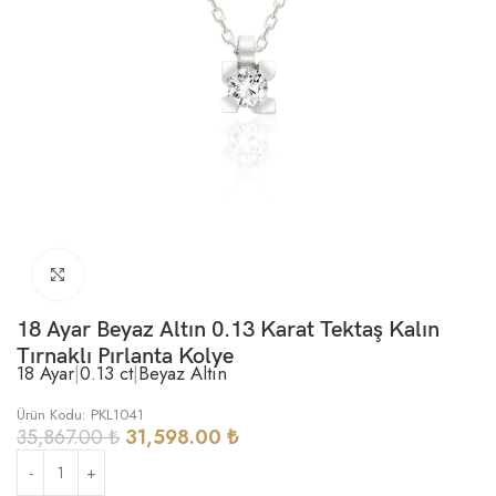
Büyütmek için tıklayın
18 Ayar Beyaz Altın 0.13 Karat Tektaş Kalın
Tırnaklı Pırlanta Kolye
18 Ayar
|
0.13 ct
|
Beyaz Altın
Ürün Kodu: PKL1041
35,867.00
₺
31,598.00
₺