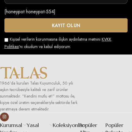
[honeypot honeypot-554]
Kişisel verilerin korunmasına ilişkin aydınlatma metnini
KVKK
Politikası
’nı okudum ve kabul ediyorum.
1966’da kurulan Talas Kuyumculuk, 50 yılı
aşkın tecrübesiyle kaliteli ve zarif ürünler
sunmaktadır. “Kendini mutlu et!” mottosu ile,
kişiye özel üretim seçenekleriyle sektörde fark
yaratmaya devam etmektedir.
Kurumsal
Yasal
Koleksiyonlar
Popüler
Popüler