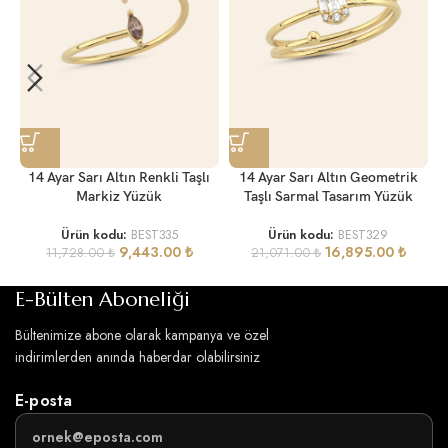
14 Ayar Sarı Altın Renkli Taşlı
14 Ayar Sarı Altın Geometrik
Markiz Yüzük
Taşlı Sarmal Tasarım Yüzük
Ürün kodu:
BEST335
Ürün kodu:
BEST329
9,443.00
₺
16,895.00
₺
11,728.00
₺
21,071.00
₺
E-Bülten Aboneliği
Bültenimize abone olarak kampanya ve özel
indirimlerden anında haberdar olabilirsiniz
E-posta