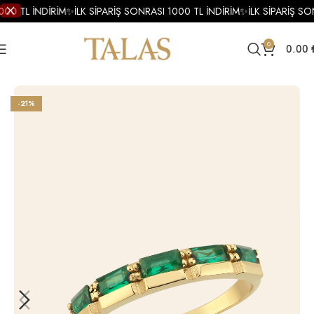
000 TL İNDİRİM
✨
İLK SİPARİŞ SONRASI 1000 TL İNDİRİM
✨
İLK SİPARİŞ SO
0
0.00
Ana Sayfa
Yüzükler
Altın Yüzükler
Altın Tasarım Yüzük
-21%