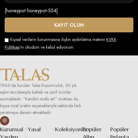
[honeypot honeypot-554]
Kişisel verilerin korunmasına ilişkin aydınlatma metnini
KVKK
Politikası
’nı okudum ve kabul ediyorum.
1966’da kurulan Talas Kuyumculuk, 50 yılı
aşkın tecrübesiyle kaliteli ve zarif ürünler
sunmaktadır. “Kendini mutlu et!” mottosu ile,
kişiye özel üretim seçenekleriyle sektörde fark
yaratmaya devam etmektedir.
Kurumsal
Yasal
Koleksiyonlar
Popüler
Popüler
Yardım
Altın
Pırlanta