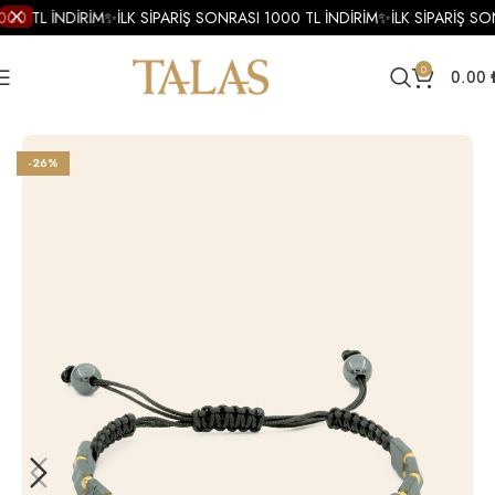
000 TL İNDİRİM
✨
İLK SİPARİŞ SONRASI 1000 TL İNDİRİM
✨
İLK SİPARİŞ SO
0
0.00
Ana Sayfa
Erkek
Altın
Erkek Altın Bileklik
-26%