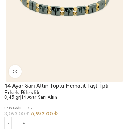
Büyütmek için tıklayın
14 Ayar Sarı Altın Toplu Hematit Taşlı İpli
Erkek Bileklik
0,45 gr
|
14 Ayar
|
Sarı Altın
Ürün Kodu: GB17
8,093.00
₺
5,972.00
₺