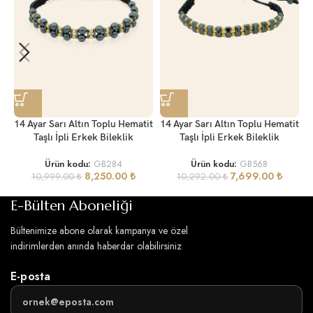
1
14 Ayar Sarı Altın Toplu Hematit
14 Ayar Sarı Altın Toplu Hematit
Taşlı İpli Erkek Bileklik
Taşlı İpli Erkek Bileklik
Ürün kodu:
GB284
Ürün kodu:
GB568
8,250.00
₺
7,699.00
₺
10,999.00
₺
10,292.00
₺
E-Bülten Aboneliği
Bültenimize abone olarak kampanya ve özel
indirimlerden anında haberdar olabilirsiniz
E-posta