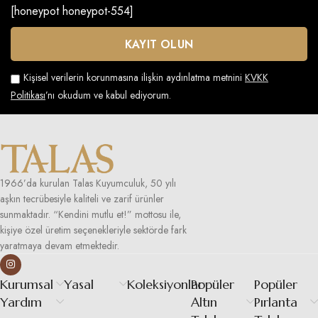
[honeypot honeypot-554]
Kişisel verilerin korunmasına ilişkin aydınlatma metnini
KVKK
Politikası
’nı okudum ve kabul ediyorum.
1966’da kurulan Talas Kuyumculuk, 50 yılı
aşkın tecrübesiyle kaliteli ve zarif ürünler
sunmaktadır. “Kendini mutlu et!” mottosu ile,
kişiye özel üretim seçenekleriyle sektörde fark
yaratmaya devam etmektedir.
Kurumsal
Yasal
Koleksiyonlar
Popüler
Popüler
Yardım
Altın
Pırlanta