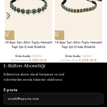
1
14 Ayar Sarı Altın Toplu Hematit
14 Ayar Sarı Altın Toplu Hematit
Taşlı İpli Erkek Bileklik
Taşlı İpli Erkek Bileklik
Ürün kodu:
GB284
Ürün kodu:
GB568
8,250.00
₺
7,699.00
₺
10,999.00
₺
10,292.00
₺
E-Bülten Aboneliği
Bültenimize abone olarak kampanya ve özel
indirimlerden anında haberdar olabilirsiniz
E-posta