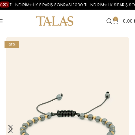
000 TL İNDİRİM
✨
İLK SİPARİŞ SONRASI 1000 TL İNDİRİM
✨
İLK SİPARİŞ SO
0
0.00
Ana Sayfa
Erkek
Altın
Erkek Altın Bileklik
-27%