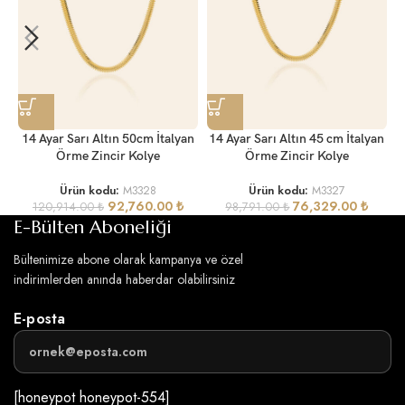
14 Ayar Sarı Altın 50cm İtalyan
14 Ayar Sarı Altın 45 cm İtalyan
Örme Zincir Kolye
Örme Zincir Kolye
Ürün kodu:
M3328
Ürün kodu:
M3327
92,760.00
₺
76,329.00
₺
120,914.00
₺
98,791.00
₺
E-Bülten Aboneliği
Bültenimize abone olarak kampanya ve özel
indirimlerden anında haberdar olabilirsiniz
E-posta
[honeypot honeypot-554]