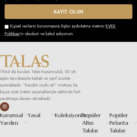
Kişisel verilerin korunmasına ilişkin aydınlatma metnini
KVKK
Politikası
’nı okudum ve kabul ediyorum.
1966’da kurulan Talas Kuyumculuk, 50 yılı
aşkın tecrübesiyle kaliteli ve zarif ürünler
sunmaktadır. “Kendini mutlu et!” mottosu ile,
kişiye özel üretim seçenekleriyle sektörde fark
yaratmaya devam etmektedir.
Kurumsal
Yasal
Koleksiyonlar
Popüler
Popüler
Yardım
Altın
Pırlanta
Takılar
Takılar