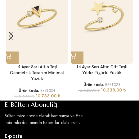
14 Ayar Sarı Altın Taşlı
14 Ayar Sarı Altın Çift Taşlı
Geometrik Tasarım Minimal
Yıldız Figürlü Yüzük
Yüzük
Ürün kodu:
BEST328
10,338.00
₺
Ürün kodu:
BEST334
12,523.00
₺
10,733.00
₺
13,515.00
₺
E-Bülten Aboneliği
Bültenimize abone olarak kampanya ve özel
indirimlerden anında haberdar olabilirsiniz
E-posta