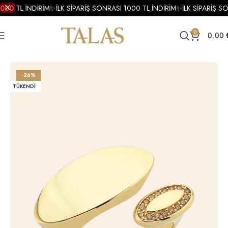
000 TL İNDİRİM
✨
İLK SİPARİŞ SONRASI 1000 TL İNDİRİM
✨
İLK SİPARİŞ SO
0
0.00
Ana Sayfa
Yüzükler
Altın Yüzükler
Altın Tasarım Yüzük
-26%
TÜKENDI