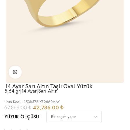
Büyütmek için tıklayın
14 Ayar Sarı Altın Taşlı Oval Yüzük
5,64 gr
|
14 Ayar
|
Sarı Altın
Ürün Kodu: 1508378-X7968RAAY
57,869.00
₺
42,786.00
₺
YÜZÜK ÖLÇÜSÜ