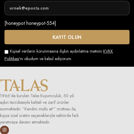
[honeypot honeypot-554]
Kişisel verilerin korunmasına ilişkin aydınlatma metnini
KVKK
Politikası
’nı okudum ve kabul ediyorum.
1966’da kurulan Talas Kuyumculuk, 50 yılı
aşkın tecrübesiyle kaliteli ve zarif ürünler
sunmaktadır. “Kendini mutlu et!” mottosu ile,
kişiye özel üretim seçenekleriyle sektörde fark
yaratmaya devam etmektedir.