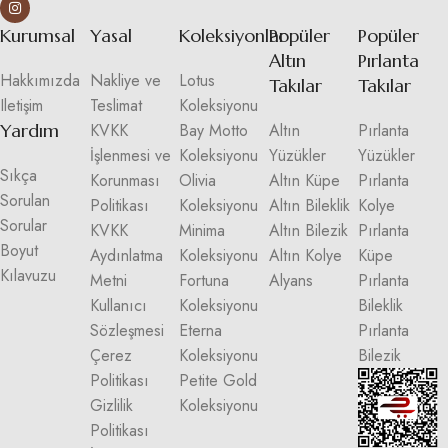
Kurumsal
Yasal
Koleksiyonlar
Popüler
Popüler
Altın
Pırlanta
Hakkımızda
Nakliye ve
Lotus
Takılar
Takılar
Iletişim
Teslimat
Koleksiyonu
Yardım
KVKK
Bay Motto
Altın
Pırlanta
İşlenmesi ve
Koleksiyonu
Yüzükler
Yüzükler
Sıkça
Korunması
Olivia
Altın Küpe
Pırlanta
Sorulan
Politikası
Koleksiyonu
Altın Bileklik
Kolye
Sorular
KVKK
Minima
Altın Bilezik
Pırlanta
Boyut
Aydınlatma
Koleksiyonu
Altın Kolye
Küpe
Kılavuzu
Metni
Fortuna
Alyans
Pırlanta
Kullanıcı
Koleksiyonu
Bileklik
Sözleşmesi
Eterna
Pırlanta
Çerez
Koleksiyonu
Bilezik
Politikası
Petite Gold
Gizlilik
Koleksiyonu
Politikası