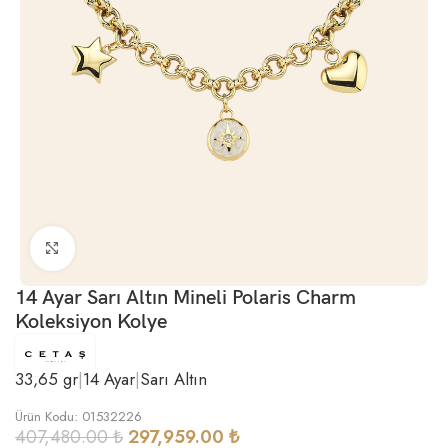
Büyütmek için tıklayın
14 Ayar Sarı Altın Mineli Polaris Charm
Koleksiyon Kolye
33,65 gr
|
14 Ayar
|
Sarı Altın
Ürün Kodu: 01532226
407,480.00
₺
297,959.00
₺