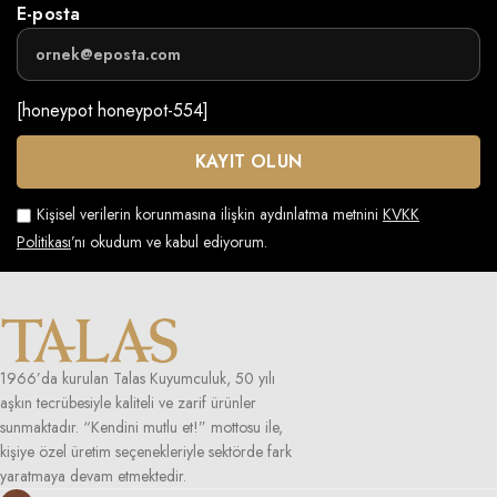
E-posta
[honeypot honeypot-554]
Kişisel verilerin korunmasına ilişkin aydınlatma metnini
KVKK
Politikası
’nı okudum ve kabul ediyorum.
1966’da kurulan Talas Kuyumculuk, 50 yılı
aşkın tecrübesiyle kaliteli ve zarif ürünler
sunmaktadır. “Kendini mutlu et!” mottosu ile,
kişiye özel üretim seçenekleriyle sektörde fark
yaratmaya devam etmektedir.