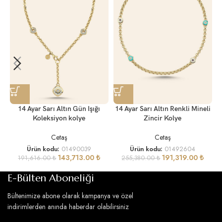
14 Ayar Sarı Altın Gün Işığı
14 Ayar Sarı Altın Renkli Mineli
Koleksiyon kolye
Zincir Kolye
Cetaş
Cetaş
Ürün kodu:
01490039
Ürün kodu:
01492604
143,713.00
₺
191,319.00
₺
191,616.00
₺
255,380.00
₺
E-Bülten Aboneliği
Bültenimize abone olarak kampanya ve özel
indirimlerden anında haberdar olabilirsiniz