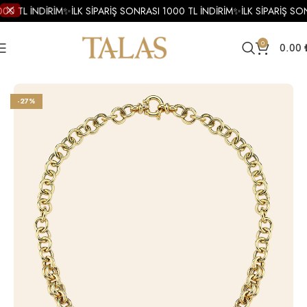
00 TL İNDİRİM
✨
İLK SİPARİŞ SONRASI 1000 TL İNDİRİM
✨
İLK SİPARİŞ SO
0
0.00
Ana Sayfa
Kolye
Altın Kolye
Altın Mineli Kolye
-27%