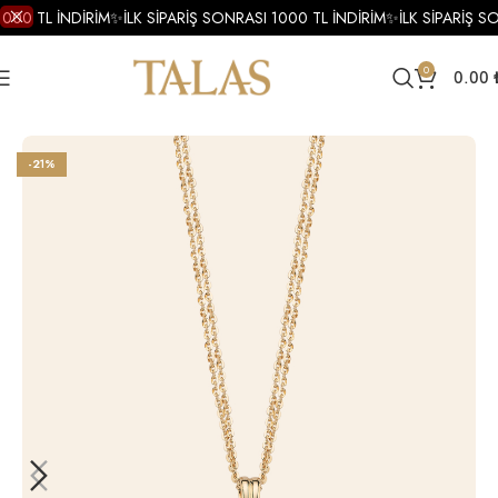
1000 TL İNDİRİM
✨
İLK SİPARİŞ SONRASI 1000 TL İNDİRİM
✨
İLK SİPARİŞ S
0
0.00
Ana Sayfa
Kolye
Altın Kolye
Altın Mineli Kolye
-21%