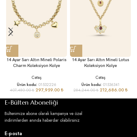
14 Ayar Sarı Altın Mineli Polaris
14 Ayar Sarı Altın Mineli Lotus
Charm Koleksiyon Kolye
Koleksiyon Kolye
Cetaş
Cetaş
Ürün kodu:
01532226
Ürün kodu:
01536341
297,959.00
₺
212,686.00
₺
407,480.00
₺
284,244.00
₺
E-Bülten Aboneliği
Bültenimize abone olarak kampanya ve özel
indirimlerden anında haberdar olabilirsiniz
E-posta