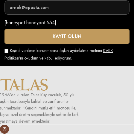
[honeypot honeypot-554]
Kişisel verilerin korunmasına ilişkin aydınlatma metnini
KVKK
Politikası
’nı okudum ve kabul ediyorum.
1966’da kurulan Talas Kuyumculuk, 50 yılı
aşkın tecrübesiyle kaliteli ve zarif ürünler
sunmaktadır. “Kendini mutlu et!” mottosu ile,
kişiye özel üretim seçenekleriyle sektörde fark
yaratmaya devam etmektedir.