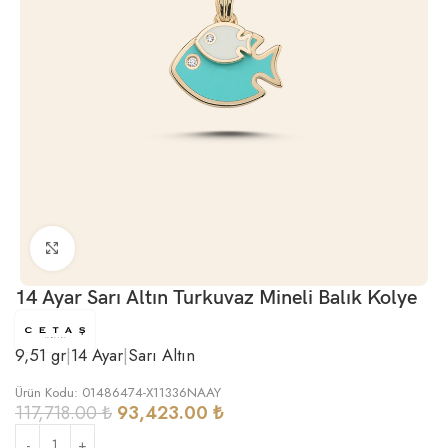
Büyütmek için tıklayın
14 Ayar Sarı Altın Turkuvaz Mineli Balık Kolye
9,51 gr
|
14 Ayar
|
Sarı Altın
Ürün Kodu: 01486474-X11336NAAY
117,718.00
₺
93,423.00
₺