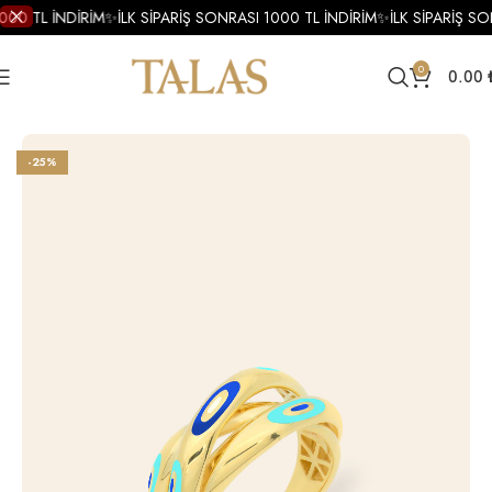
000 TL İNDİRİM
✨
İLK SİPARİŞ SONRASI 1000 TL İNDİRİM
✨
İLK SİPARİŞ SO
0
0.00
Ana Sayfa
Yüzükler
Altın Yüzükler
Altın Mineli Yüzük
-25%