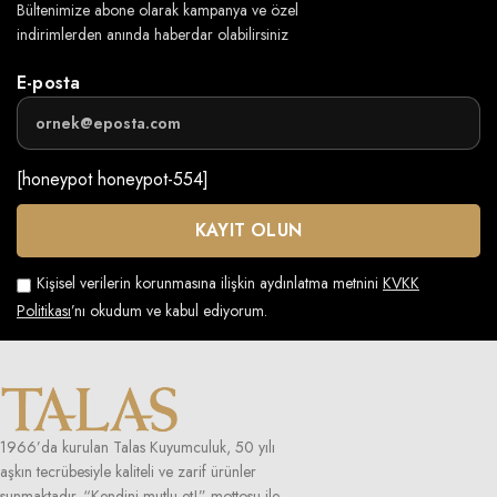
Bültenimize abone olarak kampanya ve özel
indirimlerden anında haberdar olabilirsiniz
E-posta
[honeypot honeypot-554]
Kişisel verilerin korunmasına ilişkin aydınlatma metnini
KVKK
Politikası
’nı okudum ve kabul ediyorum.
1966’da kurulan Talas Kuyumculuk, 50 yılı
aşkın tecrübesiyle kaliteli ve zarif ürünler
sunmaktadır. “Kendini mutlu et!” mottosu ile,