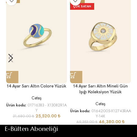
ÇOK SATAN
14 Ayar Sarı Altın Mineli Gün
14 Ayar Sarı Altın Colore Yüzük
Işığı Koleksiyon Yüzük
Cetaş
Cetaş
Ürün kodu:
01716383 - X13082R1A
Y
Ürün kodu:
01642005-X12743RAA
25,520.00
₺
Y-14K
31,680.00
₺
46,380.00
₺
65,353.00
₺
E-Bülten Aboneliği