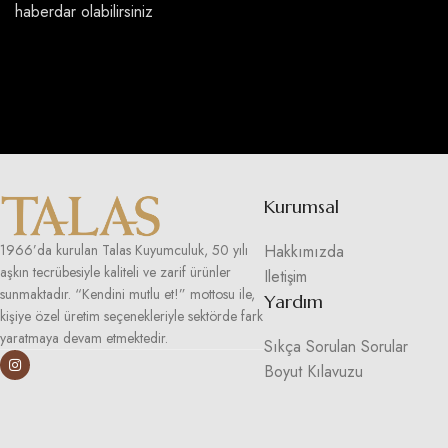
haberdar olabilirsiniz
Kurumsal
Hakkımızda
1966’da kurulan Talas Kuyumculuk, 50 yılı
aşkın tecrübesiyle kaliteli ve zarif ürünler
Iletişim
sunmaktadır. “Kendini mutlu et!” mottosu ile,
Yardım
kişiye özel üretim seçenekleriyle sektörde fark
yaratmaya devam etmektedir.
Sıkça Sorulan Sorular
Boyut Kılavuzu