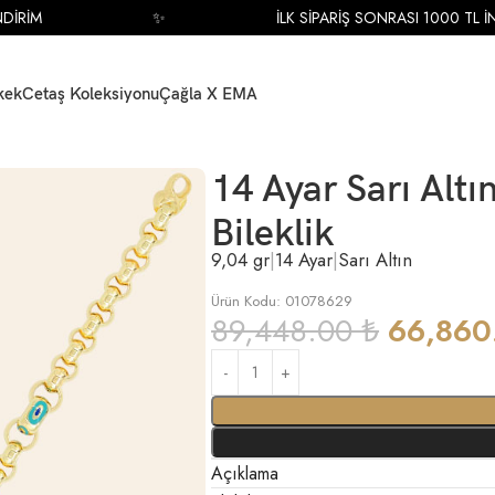
RİM
✨
İLK SİPARİŞ SONRASI 1000 TL İNDİ
kek
Cetaş Koleksiyonu
Çağla X EMA
igürlü Tasarım Bileklik
14 Ayar Sarı Altı
Bileklik
9,04 gr
|
14 Ayar
|
Sarı Altın
Ürün Kodu: 01078629
89,448.00
₺
66,86
Açıklama