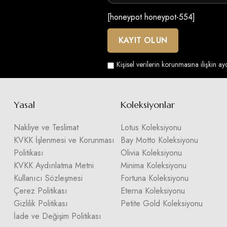
[honeypot honeypot-554]
Kişisel verilerin korunmasına ilişkin a
Yasal
Koleksiyonlar
Nakliye ve Teslimat
Lotus Koleksiyonu
KVKK İşlenmesi ve Korunması
Bay Motto Koleksiyonu
Politikası
Olivia Koleksiyonu
KVKK Aydınlatma Metni
Minima Koleksiyonu
Kullanıcı Sözleşmesi
Fortuna Koleksiyonu
Çerez Politikası
Eterna Koleksiyonu
Gizlilik Politikası
Petite Gold Koleksiyonu
İade ve Değişim Politikası