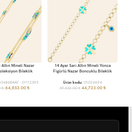
SEP
SEPETE EKLE
ı Altın Mineli Nazar
14 Ayar Sarı Altın Mineli Yonca
Bon
leksiyon Bileklik
Figürlü Nazar Boncuklu Bileklik
10486BAAY - 01112595
Ürün kodu:
01024694
64,853.00
₺
44,723.00
₺
0
₺
59,632.00
₺