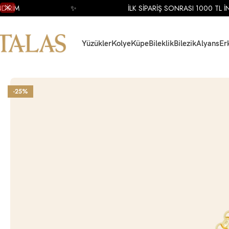
RİM
✨
İLK SİPARİŞ SONRASI 1000 TL İNDİ
Yüzükler
Kolye
Küpe
Bileklik
Bilezik
Alyans
Er
Ana Sayfa
Bileklik
Altın Bileklik
Altın Mineli Bileklik
14 Ayar Sarı Altın Nazar F
-25%