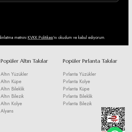
ydınlatma metnini
KVKK Politikası
’nı okudum ve kabul ediyorum.
Popüler Altın Takılar
Popüler Pırlanta Takılar
Altın Yüzükler
Pırlanta Yüzükler
Altın Küpe
Pırlanta Kolye
Altın Bileklik
Pırlanta Küpe
Altın Bilezik
Pırlanta Bileklik
Altın Kolye
Pırlanta Bilezik
Alyans