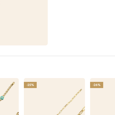
-25%
-26%