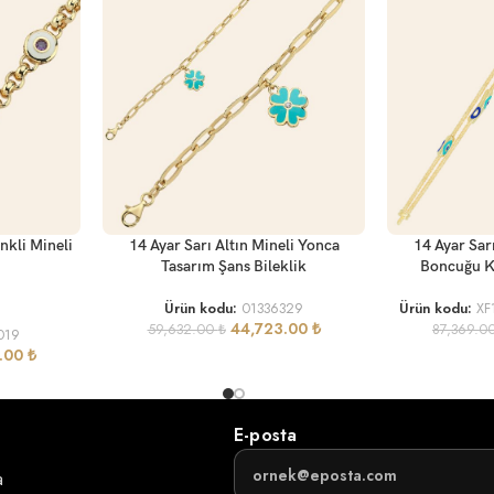
SEPETE EKLE
SEPETE EKLE
enkli Mineli
14 Ayar Sarı Altın Mineli Yonca
14 Ayar Sar
Tasarım Şans Bileklik
Boncuğu Ko
Ürün kodu:
01336329
Ürün kodu:
XF
44,723.00
₺
59,632.00
₺
87,369.0
019
1.00
₺
E-posta
a