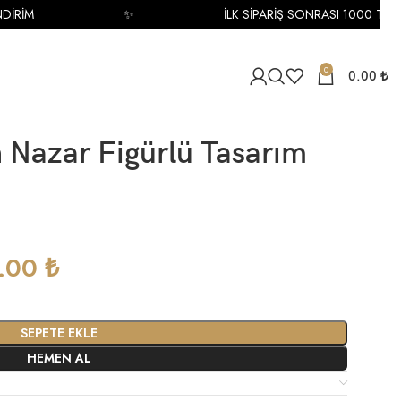
RİM
✨
İLK SİPARİŞ SONRASI 1000 TL İNDİ
0
0.00
₺
n Nazar Figürlü Tasarım
0.00
₺
SEPETE EKLE
HEMEN AL