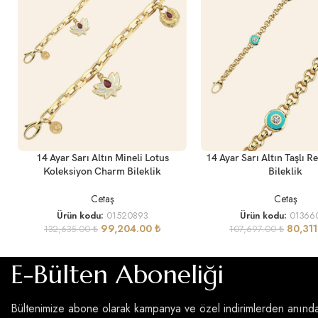
SEPETE EKLE
SEPETE EKLE
14 Ayar Sarı Altın Mineli Lotus
14 Ayar Sarı Altın Taşlı R
Koleksiyon Charm Bileklik
Bileklik
Cetaş
Cetaş
Ürün kodu:
01520893
Ürün kodu:
01366
99,204.00
₺
80,31
132,635.00
₺
107,697.00
₺
E-Bülten Aboneliği
Bültenimize abone olarak kampanya ve özel indirimlerden anınd