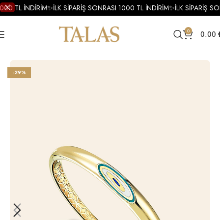
000 TL İNDİRİM
✨
İLK SİPARİŞ SONRASI 1000 TL İNDİRİM
✨
İLK SİPARİŞ SO
0
0.00
Ana Sayfa
Bilezik
Altın Bilezik
Altın Mineli Bilezik
-29%