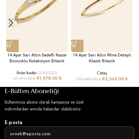
14 Ayar Sarı Altın Sedefli Nazar
14 Ayar Sarı Altın Mine Detaylı
Boncuklu Koleksiyon Bilezik
Klasik Bilezik
Cetaş
Ürün kodu:
01420222
91,978.00
₺
83,345.00
₺
131,371.00
₺
101,640.00
₺
E-Bülten Aboneliği
Bültenimize abone olarak kampanya ve özel
indirimlerden anında haberdar olabilirsiniz
E-posta