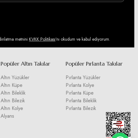
ydınlatma metnini
KVKK Politikası
’nı okudum ve kabul ediyorum.
Popüler Altın Takılar
Popüler Pırlanta Takılar
Altın Yüzükler
Pırlanta Yüzükler
Altın Küpe
Pırlanta Kolye
Altın Bileklik
Pırlanta Küpe
Altın Bilezik
Pırlanta Bileklik
Altın Kolye
Pırlanta Bilezik
Alyans