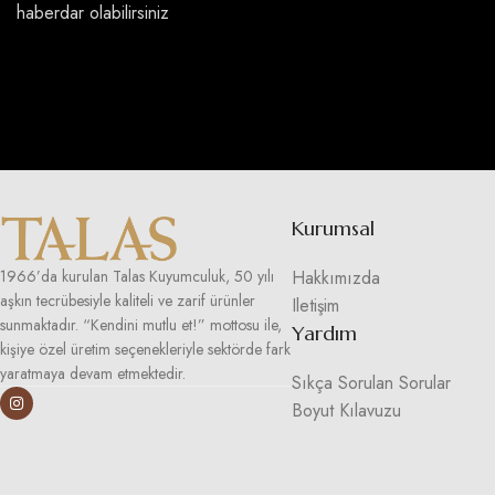
haberdar olabilirsiniz
Kurumsal
Hakkımızda
1966’da kurulan Talas Kuyumculuk, 50 yılı
aşkın tecrübesiyle kaliteli ve zarif ürünler
Iletişim
sunmaktadır. “Kendini mutlu et!” mottosu ile,
Yardım
kişiye özel üretim seçenekleriyle sektörde fark
yaratmaya devam etmektedir.
Sıkça Sorulan Sorular
Boyut Kılavuzu