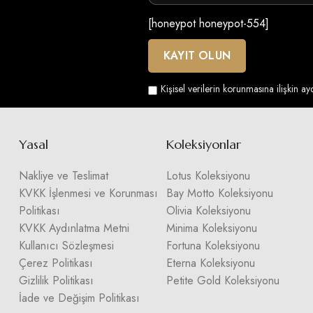
[honeypot honeypot-554]
Kişisel verilerin korunmasına ilişkin a
Yasal
Koleksiyonlar
Nakliye ve Teslimat
Lotus Koleksiyonu
KVKK İşlenmesi ve Korunması
Bay Motto Koleksiyonu
Politikası
Olivia Koleksiyonu
KVKK Aydınlatma Metni
Minima Koleksiyonu
Kullanıcı Sözleşmesi
Fortuna Koleksiyonu
Çerez Politikası
Eterna Koleksiyonu
Gizlilik Politikası
Petite Gold Koleksiyonu
İade ve Değişim Politikası