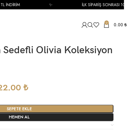
 İNDİRİM
✨
İLK SİPARİŞ SONRASI 1000 TL
0
0.00
₺
n Sedefli Olivia Koleksiyon
22.00
₺
SEPETE EKLE
HEMEN AL