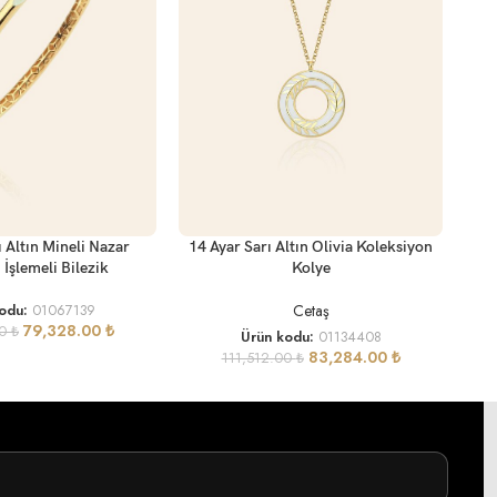
SEP
SEPETE EKLE
ı Altın Mineli Nazar
14 Ayar Sarı Altın Olivia Koleksiyon
Bon
İşlemeli Bilezik
Kolye
Cetaş
kodu:
01067139
79,328.00
₺
00
₺
Ürün kodu:
01134408
83,284.00
₺
111,512.00
₺