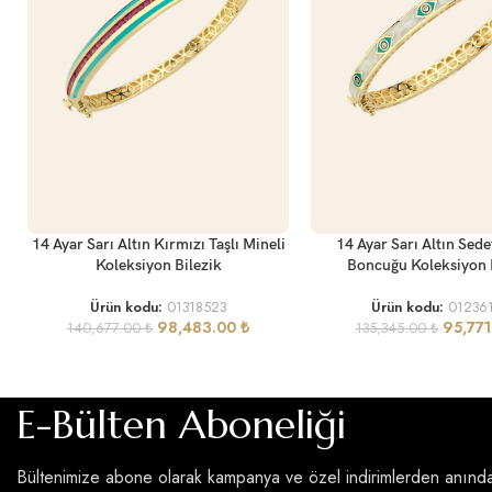
SEPETE EKLE
SEPETE EKLE
14 Ayar Sarı Altın Kırmızı Taşlı Mineli
14 Ayar Sarı Altın Sede
Koleksiyon Bilezik
Boncuğu Koleksiyon 
Ürün kodu:
01318523
Ürün kodu:
01236
98,483.00
₺
95,77
140,677.00
₺
135,345.00
₺
E-Bülten Aboneliği
Bültenimize abone olarak kampanya ve özel indirimlerden anınd