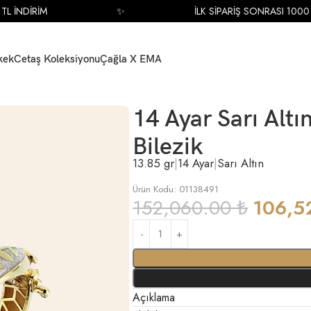
 İNDİRİM
✨
İLK SİPARİŞ SONRASI 1000 TL
kek
Cetaş Koleksiyonu
Çağla X EMA
Olivia Koleksiyon Bilezik
14 Ayar Sarı Altı
Bilezik
13.85 gr
|
14 Ayar
|
Sarı Altın
Ürün Kodu: 01138491
152,060.00
₺
106,5
Açıklama