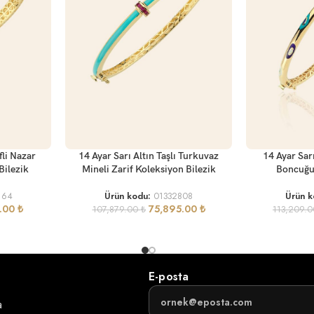
SEPETE EKLE
SEPETE EKLE
fli Nazar
14 Ayar Sarı Altın Taşlı Turkuvaz
14 Ayar Sar
Bilezik
Mineli Zarif Koleksiyon Bilezik
Boncuğu 
164
Ürün kodu:
01332808
Ürün 
1.00
₺
75,895.00
₺
107,879.00
₺
113,209.
E-posta
a