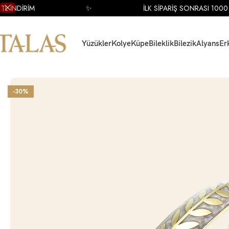
 İNDİRİM
✨
İLK SİPARİŞ SONRASI 1000 TL
Yüzükler
Kolye
Küpe
Bileklik
Bilezik
Alyans
Er
Ana Sayfa
Bilezik
Altın Bilezik
Altın Mineli Bilezik
14 Ayar Sarı Altın Sedefli 
-30%