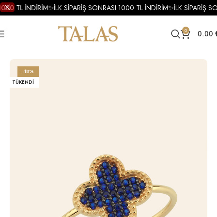
1000 TL İNDİRİM
✨
İLK SİPARİŞ SONRASI 1000 TL İNDİRİM
✨
İLK SİPARİŞ S
0
0.00
Ana Sayfa
Yüzükler
Altın Yüzükler
Altın Tasarım Yüzük
-18%
TÜKENDI