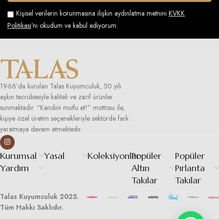
Kişisel verilerin korunmasına ilişkin aydınlatma metnini
KVKK
Politikası
’nı okudum ve kabul ediyorum.
1966’da kurulan Talas Kuyumculuk, 50 yılı
aşkın tecrübesiyle kaliteli ve zarif ürünler
sunmaktadır. “Kendini mutlu et!” mottosu ile,
kişiye özel üretim seçenekleriyle sektörde fark
yaratmaya devam etmektedir.
Kurumsal
Yasal
Koleksiyonlar
Popüler
Popüler
Yardım
Altın
Pırlanta
Takılar
Takılar
Talas Kuyumculuk 2025.
Tüm Hakkı Saklıdır.