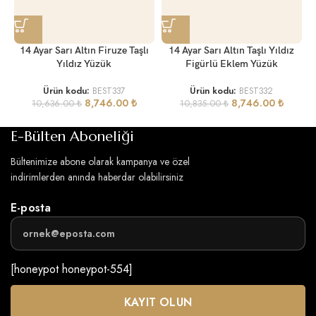
14 Ayar Sarı Altın Firuze Taşlı
14 Ayar Sarı Altın Taşlı Yıldız
Yıldız Yüzük
Figürlü Eklem Yüzük
Ürün kodu:
BEST337
Ürün kodu:
BEST332
8,746.00
₺
8,746.00
₺
10,636.00
₺
10,835.00
₺
E-Bülten Aboneliği
Bültenimize abone olarak kampanya ve özel
indirimlerden anında haberdar olabilirsiniz
E-posta
[honeypot honeypot-554]