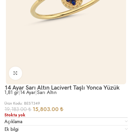
Büyütmek için tıklayın
14 Ayar Sarı Altın Lacivert Taşlı Yonca Yüzük
1,81 gr
|
14 Ayar
|
Sarı Altın
Ürün Kodu: BEST349
19,183.00
₺
15,803.00
₺
Stokta yok
Açıklama
Ek bilgi