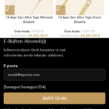
1
14 Ayar Sarı Altın Taşlı Minimal
14 Ayar Sarı Altın Taşlı Zincir
Bileklik
Bileklik
Ürün kodu:
KP02616
Ürün kodu:
T0001781
14,053.00
₺
95,591.00
₺
17,673.00
₺
129,924.00
₺
E-Bülten Aboneliği
Bültenimize abone olarak kampanya ve özel
indirimlerden anında haberdar olabilirsiniz
E-posta
[honeypot honeypot-554]