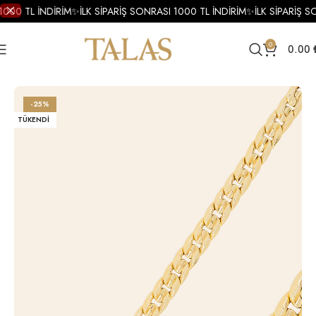
1000 TL İNDİRİM
✨
İLK SİPARİŞ SONRASI 1000 TL İNDİRİM
✨
İLK SİPARİŞ S
0
0.00
Ana Sayfa
Bileklik
Altın Bileklik
Altın Zincir Bileklik
-25%
TÜKENDI