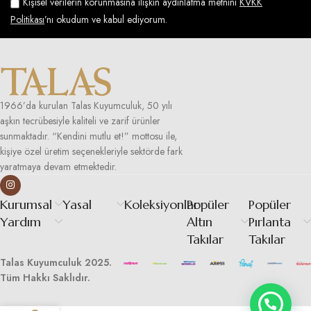
Kişisel verilerin korunmasına ilişkin aydınlatma metnini
KVKK
Politikası
’nı okudum ve kabul ediyorum.
1966’da kurulan Talas Kuyumculuk, 50 yılı
aşkın tecrübesiyle kaliteli ve zarif ürünler
sunmaktadır. “Kendini mutlu et!” mottosu ile,
kişiye özel üretim seçenekleriyle sektörde fark
yaratmaya devam etmektedir.
Kurumsal
Yasal
Koleksiyonlar
Popüler
Popüler
Yardım
Altın
Pırlanta
Takılar
Takılar
Talas Kuyumculuk 2025.
Tüm Hakkı Saklıdır.