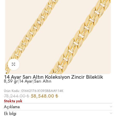
Büyütmek için tıklayın
14 Ayar Sarı Altın Koleksiyon Zincir Bileklik
8,59 gr
|
14 Ayar
|
Sarı Altın
Ürün Kodu: 01662176-X10958BAAY-14K
78,244.00
₺
58,548.00
₺
Stokta yok
Açıklama
Ek bilgi