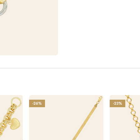
-26%
-23%