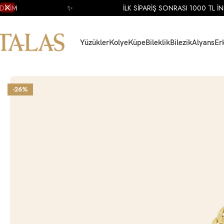
RİM
✨
İLK SİPARİŞ SONRASI 1000 TL İNDİ
Yüzükler
Kolye
Küpe
Bileklik
Bilezik
Alyans
Er
Ana Sayfa
Bileklik
Altın Bileklik
Altın Zincir Bileklik
14 Ayar Sarı Altın Taşlı Zin
-26%