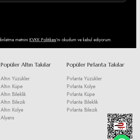
ydınlatma metnini
KVKK Politikası
’nı okudum ve kabul ediyorum.
Popüler Altın Takılar
Popüler Pırlanta Takılar
Altın Yüzükler
Pırlanta Yüzükler
Altın Küpe
Pırlanta Kolye
Altın Bileklik
Pırlanta Küpe
Altın Bilezik
Pırlanta Bileklik
Altın Kolye
Pırlanta Bilezik
Alyans