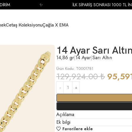
RİM
✨
İLK SİPARİŞ SONRASI 1000 TL İNDİ
kek
Cetaş Koleksiyonu
Çağla X EMA
cir Bileklik
14 Ayar Sarı Altın
14,86 gr
|
14 Ayar
|
Sarı Altın
Ürün Kodu: T0001781
129,924.00
₺
95,59
Açıklama
Ek bilgi
Favorilere ekle