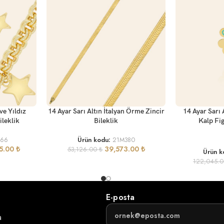
SEPETE EKLE
SEPETE EKLE
ve Yıldız
14 Ayar Sarı Altın İtalyan Örme Zincir
14 Ayar Sarı 
ileklik
Bileklik
Kalp Fig
166
Ürün kodu:
21M380
5.00
₺
39,573.00
₺
53,126.00
₺
Ürün k
122,045.
E-posta
a