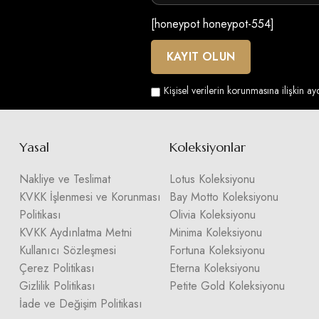
[honeypot honeypot-554]
Kişisel verilerin korunmasına ilişkin a
Yasal
Koleksiyonlar
Nakliye ve Teslimat
Lotus Koleksiyonu
KVKK İşlenmesi ve Korunması
Bay Motto Koleksiyonu
Politikası
Olivia Koleksiyonu
KVKK Aydınlatma Metni
Minima Koleksiyonu
Kullanıcı Sözleşmesi
Fortuna Koleksiyonu
Çerez Politikası
Eterna Koleksiyonu
Gizlilik Politikası
Petite Gold Koleksiyonu
İade ve Değişim Politikası