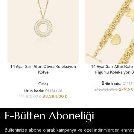
SEPETE EKLE
SEPETE EKLE
14 Ayar Sarı Altın Olivia Koleksiyon
14 Ayar Sarı Altın Kalp 
Kolye
Figürlü Koleksiyon B
Cetaş
Ürün kodu:
01113
279,90
376,761.00
₺
Ürün kodu:
01134408
83,284.00
₺
111,512.00
₺
E-Bülten Aboneliği
Bültenimize abone olarak kampanya ve özel indirimlerden anınd