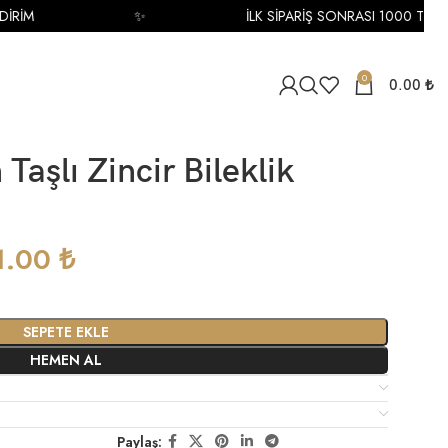
RİM
✨
İLK SİPARİŞ SONRASI 1000 TL İNDİ
0
0.00
₺
 Taşlı Zincir Bileklik
1.00
₺
SEPETE EKLE
HEMEN AL
Paylaş: