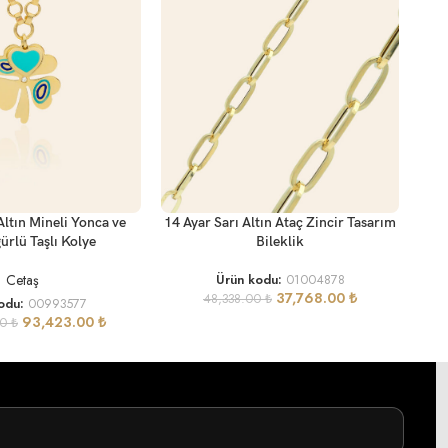
SEP
SEPETE EKLE
14 A
Altın Mineli Yonca ve
14 Ayar Sarı Altın Ataç Zincir Tasarım
ürlü Taşlı Kolye
Bileklik
Cetaş
Ürün kodu:
01004878
37,768.00
₺
48,338.00
₺
odu:
00993577
93,423.00
₺
00
₺