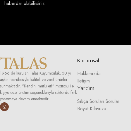
haberdar olabilirsiniz
Kurumsal
Hakkımızda
1966’da kurulan Talas Kuyumculuk, 50 yılı
aşkın tecrübesiyle kaliteli ve zarif ürünler
Iletişim
sunmaktadır. “Kendini mutlu et!” mottosu ile,
Yardım
kişiye özel üretim seçenekleriyle sektörde fark
yaratmaya devam etmektedir.
Sıkça Sorulan Sorular
Boyut Kılavuzu