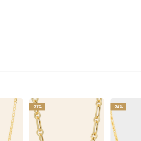
-21%
-25%