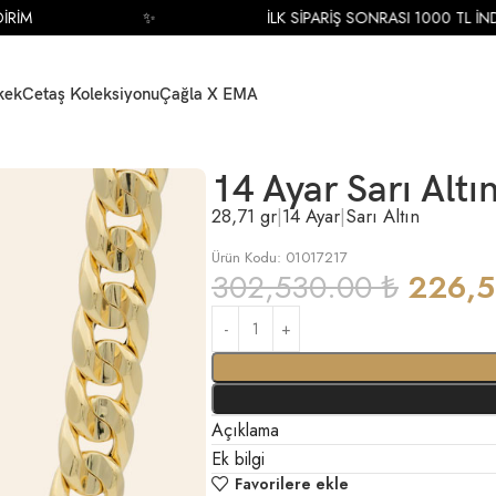
M
✨
İLK SİPARİŞ SONRASI 1000 TL İNDİRİ
kek
Cetaş Koleksiyonu
Çağla X EMA
r Kolye
14 Ayar Sarı Altı
28,71 gr
|
14 Ayar
|
Sarı Altın
Ürün Kodu: 01017217
302,530.00
₺
226,
Açıklama
Ek bilgi
Favorilere ekle