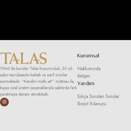
Kurumsal
Hakkımızda
1966’da kurulan Talas Kuyumculuk, 50 yılı
aşkın tecrübesiyle kaliteli ve zarif ürünler
Iletişim
sunmaktadır. “Kendini mutlu et!” mottosu ile,
Yardım
kişiye özel üretim seçenekleriyle sektörde fark
yaratmaya devam etmektedir.
Sıkça Sorulan Sorular
Boyut Kılavuzu