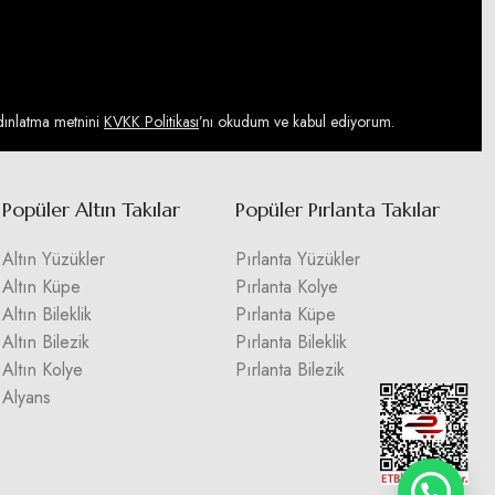
ydınlatma metnini
KVKK Politikası
’nı okudum ve kabul ediyorum.
Popüler Altın Takılar
Popüler Pırlanta Takılar
Altın Yüzükler
Pırlanta Yüzükler
Altın Küpe
Pırlanta Kolye
Altın Bileklik
Pırlanta Küpe
Altın Bilezik
Pırlanta Bileklik
Altın Kolye
Pırlanta Bilezik
Alyans