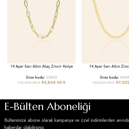
SEPETE EKLE
SEPETE EKLE
14 Ayar Sarı Altın Ataç Zincir Kolye
14 Ayar Sarı Altın Zinc
Ürün kodu:
20M33
Ürün kodu:
M28
85,868.00
₺
97,00
114,492.00
₺
123,001.00
₺
E-Bülten Aboneliği
Bültenimize abone olarak kampanya ve özel indirimlerden anınd
haberdar olabilirsiniz