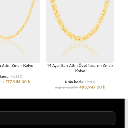
SEP
SEPETE EKLE
ı Altın Zincir Kolye
14 Ayar Sarı Altın Özel Tasarım Zincir
Kolye
 kodu:
M2880
177,955.00
₺
00
₺
Ürün kodu:
KRAL6
488,947.00
₺
652,846.00
₺