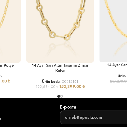
SEPETE EKLE
SEPETE EKLE
14 Ayar Sar
ir Kolye
14 Ayar Sarı Altın Tasarım Zincir
Kolye
Ürün
89
2.00
₺
237,273.
Ürün kodu:
00912161
152,399.00
₺
192,684.00
₺
E-posta
a