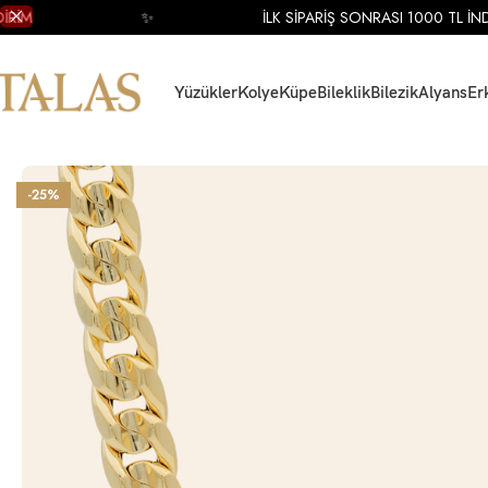
M
✨
İLK SİPARİŞ SONRASI 1000 TL İNDİRİ
Yüzükler
Kolye
Küpe
Bileklik
Bilezik
Alyans
Er
Ana Sayfa
Kolye
Altın Kolye
Altın Zincir Kolye
14 Ayar Sarı Altın Kalın Zinci
-25%