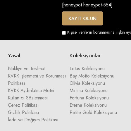
[honeypot honeypot-554]
Kişisel verilerin korunmasına ilişkin a
Yasal
Koleksiyonlar
Nakliye ve Teslimat
Lotus Koleksiyonu
KVKK İşlenmesi ve Korunması
Bay Motto Koleksiyonu
Politikası
Olivia Koleksiyonu
KVKK Aydınlatma Metni
Minima Koleksiyonu
Kullanıcı Sözleşmesi
Fortuna Koleksiyonu
Çerez Politikası
Eterna Koleksiyonu
Gizlilik Politikası
Petite Gold Koleksiyonu
İade ve Değişim Politikası