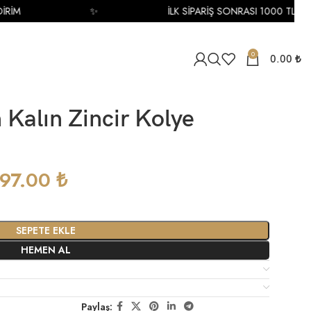
M
✨
İLK SİPARİŞ SONRASI 1000 TL İNDİRİ
0
0.00
₺
n Kalın Zincir Kolye
597.00
₺
SEPETE EKLE
HEMEN AL
Paylaş: