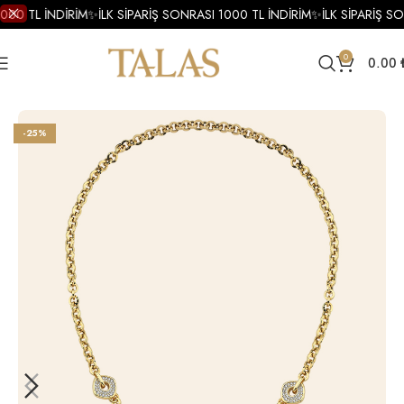
000 TL İNDİRİM
✨
İLK SİPARİŞ SONRASI 1000 TL İNDİRİM
✨
İLK SİPARİŞ SO
0
0.00
Ana Sayfa
Kolye
Altın Kolye
Altın Mineli Kolye
-25%