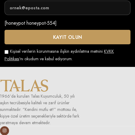
[honeypot honeypot-554]
Kişisel verilerin korunmasına ilişkin aydınlatma metnini
KVKK
Politikası
’nı okudum ve kabul ediyorum.
1966’da kurulan Talas Kuyumculuk, 50 yılı
aşkın tecrübesiyle kaliteli ve zarif ürünler
sunmaktadır. “Kendini mutlu et!” mottosu ile,
kişiye özel üretim seçenekleriyle sektörde fark
yaratmaya devam etmektedir.