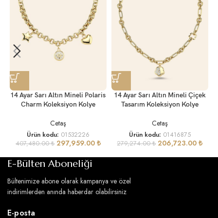
14 Ayar Sarı Altın Mineli Polaris
14 Ayar Sarı Altın Mineli Çiçek
Charm Koleksiyon Kolye
Tasarım Koleksiyon Kolye
Cetaş
Cetaş
Ürün kodu:
01532226
Ürün kodu:
01416875
297,959.00
₺
206,723.00
₺
407,480.00
₺
279,274.00
₺
E-Bülten Aboneliği
Bültenimize abone olarak kampanya ve özel
indirimlerden anında haberdar olabilirsiniz
E-posta