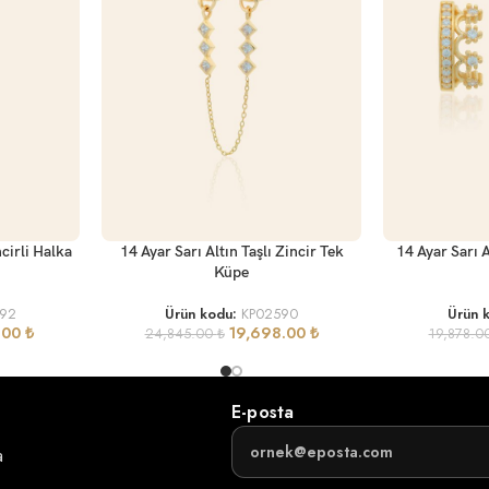
SEPETE EKLE
SEPETE EKLE
ncirli Halka
14 Ayar Sarı Altın Taşlı Zincir Tek
14 Ayar Sarı A
Küpe
592
Ürün kodu:
KP02590
Ürün 
1.00
₺
19,698.00
₺
24,845.00
₺
19,878.0
E-posta
a