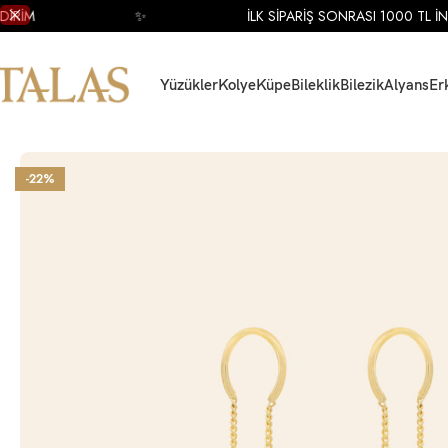
M
✨
İLK SİPARİŞ SONRASI 1000 TL İNDİR
Yüzükler
Kolye
Küpe
Bileklik
Bilezik
Alyans
Er
Ana Sayfa
Küpe
Altın Küpe
Altın Tasarım Küpe
14 Ayar Sarı Altın Geometrik
-22%