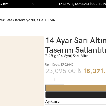
İM
✨
İLK SİPARİŞ SONRASI 1000 TL İNDİRİ
kek
Cetaş Koleksiyonu
Çağla X EMA
 Modern Tasarım Sallantılı Küpe
14 Ayar Sarı Alt
Tasarım Sallantıl
2,25 gr
|
14 Ayar
|
Sarı Altın
Ürün Kodu: KP02603
23,095.00
₺
18,071
Açıklama