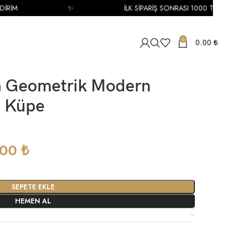
M
✨
İLK SİPARİŞ SONRASI 1000 TL İNDİRİ
0
0.00
₺
ın Geometrik Modern
ı Küpe
.00
₺
SEPETE EKLE
HEMEN AL