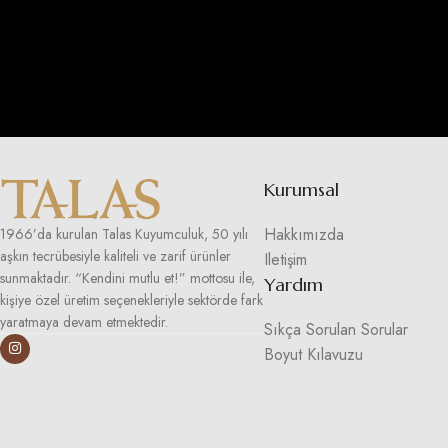
Kurumsal
Hakkımızda
1966’da kurulan Talas Kuyumculuk, 50 yılı
aşkın tecrübesiyle kaliteli ve zarif ürünler
Iletişim
sunmaktadır. “Kendini mutlu et!” mottosu ile,
Yardım
kişiye özel üretim seçenekleriyle sektörde fark
yaratmaya devam etmektedir.
Sıkça Sorulan Sorular
Boyut Kılavuzu