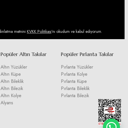
ydınlatma metnini
KVKK Politikası
’nı okudum ve kabul ediyorum.
Popüler Altın Takılar
Popüler Pırlanta Takılar
Altın Yüzükler
Pırlanta Yüzükler
Altın Küpe
Pırlanta Kolye
Altın Bileklik
Pırlanta Küpe
Altın Bilezik
Pırlanta Bileklik
Altın Kolye
Pırlanta Bilezik
Alyans