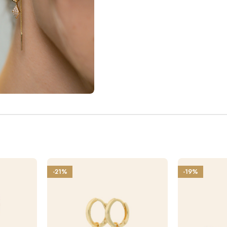
-21%
-19%