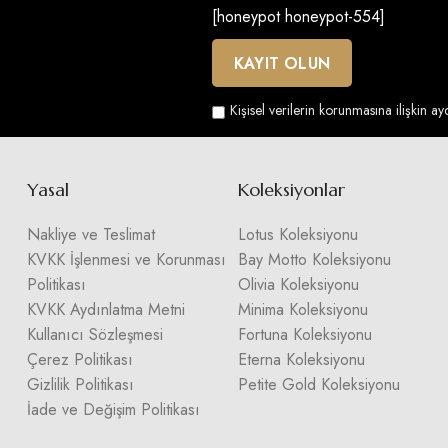
[honeypot honeypot-554]
Kişisel verilerin korunmasına ilişkin a
Yasal
Koleksiyonlar
Nakliye ve Teslimat
Lotus Koleksiyonu
KVKK İşlenmesi ve Korunması
Bay Motto Koleksiyonu
Politikası
Olivia Koleksiyonu
KVKK Aydınlatma Metni
Minima Koleksiyonu
Kullanıcı Sözleşmesi
Fortuna Koleksiyonu
Çerez Politikası
Eterna Koleksiyonu
Gizlilik Politikası
Petite Gold Koleksiyonu
İade ve Değişim Politikası