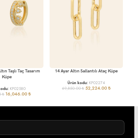
SEÇ
SEPETE EKLE
14 
ltın Taşlı Taç Tasarım
14 Ayar Altın Sallantılı Ataç Küpe
Küpe
Ürün kodu:
KP02274
52,224.00
₺
kodu:
KP02580
69,850.00
₺
16,046.00
₺
0
₺