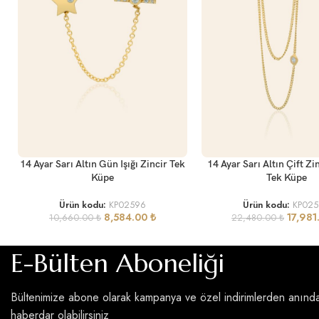
SEPETE EKLE
SEPETE EKLE
14 Ayar Sarı Altın Gün Işığı Zincir Tek
14 Ayar Sarı Altın Çift Zi
Küpe
Tek Küpe
Ürün kodu:
KP02596
Ürün kodu:
KP02
8,584.00
₺
17,98
10,660.00
₺
22,480.00
₺
E-Bülten Aboneliği
Bültenimize abone olarak kampanya ve özel indirimlerden anınd
haberdar olabilirsiniz