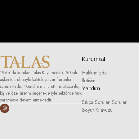
Kurumsal
Hakkımızda
1966’da kurulan Talas Kuyumculuk, 50 yılı
aşkın tecrübesiyle kaliteli ve zarif ürünler
Iletişim
sunmaktadır. “Kendini mutlu et!” mottosu ile,
Yardım
kişiye özel üretim seçenekleriyle sektörde fark
yaratmaya devam etmektedir.
Sıkça Sorulan Sorular
Boyut Kılavuzu