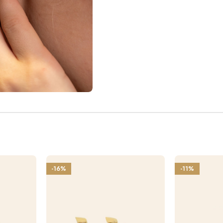
-16%
-11%