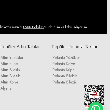
ydınlatma metnini
KVKK Politikası
’nı okudum ve kabul ediyorum.
Popüler Altın Takılar
Popüler Pırlanta Takılar
Altın Yüzükler
Pırlanta Yüzükler
Altın Küpe
Pırlanta Kolye
Altın Bileklik
Pırlanta Küpe
Altın Bilezik
Pırlanta Bileklik
Altın Kolye
Pırlanta Bilezik
Alyans