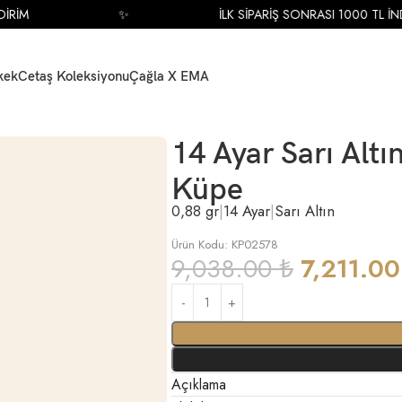
M
✨
İLK SİPARİŞ SONRASI 1000 TL İNDİRİ
kek
Cetaş Koleksiyonu
Çağla X EMA
gürlü Tasarım Küpe
14 Ayar Sarı Altı
Küpe
0,88 gr
|
14 Ayar
|
Sarı Altın
Ürün Kodu: KP02578
9,038.00
₺
7,211.0
Açıklama