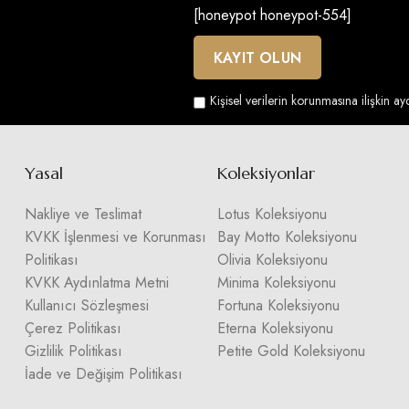
[honeypot honeypot-554]
Kişisel verilerin korunmasına ilişkin a
Yasal
Koleksiyonlar
Nakliye ve Teslimat
Lotus Koleksiyonu
KVKK İşlenmesi ve Korunması
Bay Motto Koleksiyonu
Politikası
Olivia Koleksiyonu
KVKK Aydınlatma Metni
Minima Koleksiyonu
Kullanıcı Sözleşmesi
Fortuna Koleksiyonu
Çerez Politikası
Eterna Koleksiyonu
Gizlilik Politikası
Petite Gold Koleksiyonu
İade ve Değişim Politikası