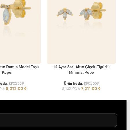
SEP
SEPETE EKLE
14 
ltın Damla Model Taşlı
14 Ayar Sarı Altın Çiçek Figürlü
Küpe
Minimal Küpe
kodu:
KP02569
Ürün kodu:
KP02559
8,312.00
₺
7,211.00
₺
00
₺
8,132.00
₺