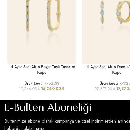
SEPETE EKLE
SEPETE EKLE
14 Ayar Sarı Altın Baget Taşlı Tasarım
14 Ayar Sarı Altın Damla 
Küpe
Küpe
Ürün kodu:
KP02588
Ürün kodu:
KP025
15,360.00
₺
17,870
19,246.00
₺
22,587.00
₺
E-Bülten Aboneliği
Bültenimize abone olarak kampanya ve özel indirimlerden anınd
haberdar olabilirsiniz