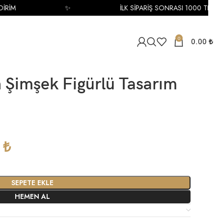
M
✨
İLK SİPARİŞ SONRASI 1000 TL İNDİRİ
0
0.00
₺
n Şimşek Figürlü Tasarım
0
₺
SEPETE EKLE
HEMEN AL