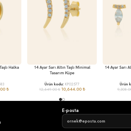
SEPETE EKLE
SEPETE EKLE
Taşlı Halka
14 Ayar Sarı Altın Taşlı Minimal
14 Ayar Sarı A
Tasarım Küpe
83
Ürün kodu:
KP02577
Ürün 
.00
₺
10,644.00
₺
12,649.00
₺
9,308.
E-posta
a