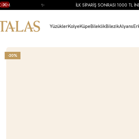
M
✨
İLK SİPARİŞ SONRASI 1000 TL İNDİRİ
Yüzükler
Kolye
Küpe
Bileklik
Bilezik
Alyans
Er
Ana Sayfa
Küpe
Altın Küpe
Altın Minimal Küpe
14 Ayar Sarı Altın Şimşek Fi
-20%