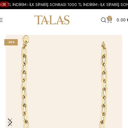
00 TL İNDİRİM
✨
İLK SİPARİŞ SONRASI 1000 TL İNDİRİM
✨
İLK SİPARİŞ SO
0
0.00
Ana Sayfa
Kolye
Altın Kolye
Altın Zincir Kolye
-28%