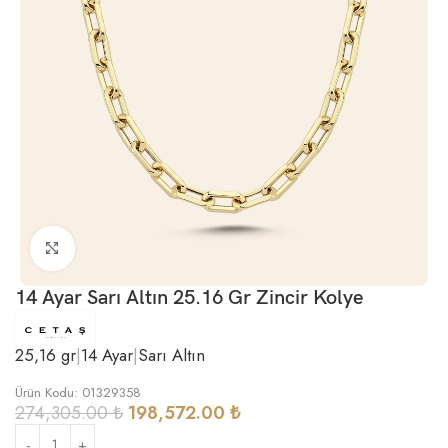
Büyütmek için tıklayın
14 Ayar Sarı Altın 25.16 Gr Zincir Kolye
25,16 gr
|
14 Ayar
|
Sarı Altın
Ürün Kodu: 01329358
274,305.00
₺
198,572.00
₺