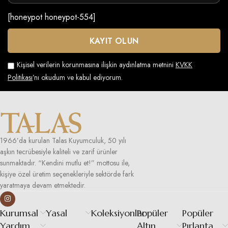
[honeypot honeypot-554]
Kişisel verilerin korunmasına ilişkin aydınlatma metnini
KVKK
Politikası
’nı okudum ve kabul ediyorum.
1966’da kurulan Talas Kuyumculuk, 50 yılı
aşkın tecrübesiyle kaliteli ve zarif ürünler
sunmaktadır. “Kendini mutlu et!” mottosu ile,
kişiye özel üretim seçenekleriyle sektörde fark
yaratmaya devam etmektedir.
Kurumsal
Yasal
Koleksiyonlar
Popüler
Popüler
Yardım
Altın
Pırlanta