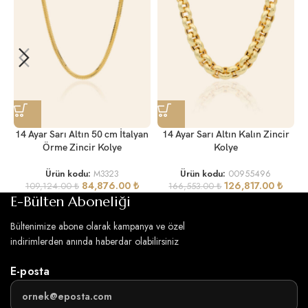
14 Ayar Sarı Altın 50 cm İtalyan
14 Ayar Sarı Altın Kalın Zincir
Örme Zincir Kolye
Kolye
Ürün kodu:
M3323
Ürün kodu:
00955496
84,876.00
₺
126,817.00
₺
109,124.00
₺
166,553.00
₺
E-Bülten Aboneliği
Bültenimize abone olarak kampanya ve özel
indirimlerden anında haberdar olabilirsiniz
E-posta