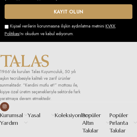
Kişisel verilerin korunmasına ilişkin aydınlatma metnini
KVKK
Politikası
’nı okudum ve kabul ediyorum.
1966’da kurulan Talas Kuyumculuk, 50 yılı
aşkın tecrübesiyle kaliteli ve zarif ürünler
sunmaktadır. “Kendini mutlu et!” mottosu ile,
kişiye özel üretim seçenekleriyle sektörde fark
yaratmaya devam etmektedir.
Kurumsal
Yasal
Koleksiyonlar
Popüler
Popüler
Yardım
Altın
Pırlanta
Takılar
Takılar