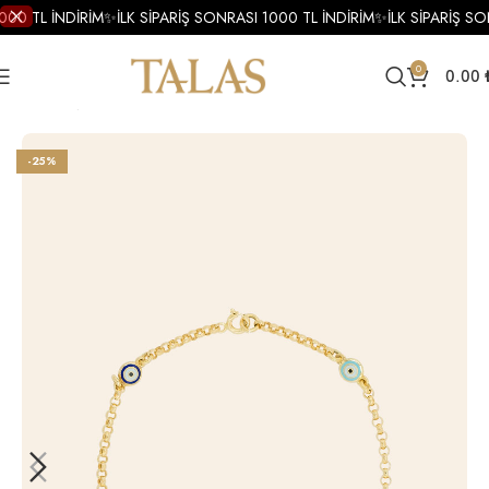
000 TL İNDİRİM
✨
İLK SİPARİŞ SONRASI 1000 TL İNDİRİM
✨
İLK SİPARİŞ SO
0
0.00
Ana Sayfa
Çocuk
-25%