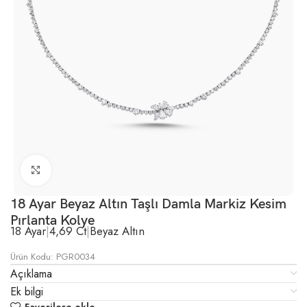
Büyütmek için tıklayın
18 Ayar Beyaz Altın Taşlı Damla Markiz Kesim
Pırlanta Kolye
18 Ayar
|
4,69 Ct
|
Beyaz Altın
Ürün Kodu: PGR0034
Açıklama
Ek bilgi
Favorilere ekle