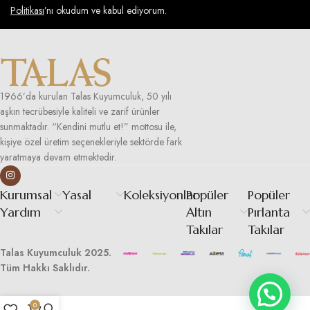
Politikası
’nı okudum ve kabul ediyorum.
1966’da kurulan Talas Kuyumculuk, 50 yılı
aşkın tecrübesiyle kaliteli ve zarif ürünler
sunmaktadır. “Kendini mutlu et!” mottosu ile,
kişiye özel üretim seçenekleriyle sektörde fark
yaratmaya devam etmektedir.
Kurumsal
Yasal
Koleksiyonlar
Popüler
Popüler
Yardım
Altın
Pırlanta
Takılar
Takılar
Talas Kuyumculuk 2025.
Tüm Hakkı Saklıdır.
0